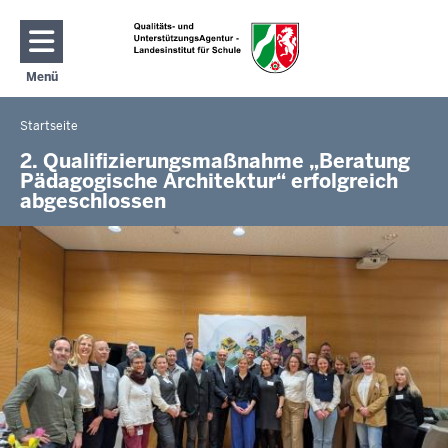
Direkt zum Inhalt
Menü
Navigation aktivieren/deaktivieren: Hauptmenü
Startseite
Sie
befinden
2. Qualifizierungsmaßnahme „Beratung
Pädagogische Architektur“ erfolgreich
sich
abgeschlossen
hier