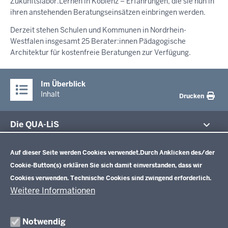
Zukunftslabor.Lernen in Koblenz – Erfahrungen, die sie nun in
ihren anstehenden Beratungseinsätzen einbringen werden.
Derzeit stehen Schulen und Kommunen in Nordrhein-
Westfalen insgesamt 25 Berater:innen Pädagogische
Architektur für kostenfreie Beratungen zur Verfügung.
Im Überblick
Inhalt
Drucken
Die QUA-LiS
Datenschutzeinstellungen
Aufgaben
Schulentwicklung NRW
Auf dieser Seite werden Cookies verwendet.
Durch Anklicken des/der
Tagungsbetrieb
Cookie-Button(s) erklären Sie sich damit einverstanden, dass wir
Veranstaltungen
Schulentwicklung
Cookies verwenden. Technische Cookies sind zwingend erforderlich.
Standardsicherung NRW
Anreise
Unterricht
Weitere Informationen
Veröffentlichungen
Unterrichtsvorgaben
Lehrplannavigator NRW
Organisation
Evaluation/Diagnose
Notwendig
Leitbild
Professionalisierung