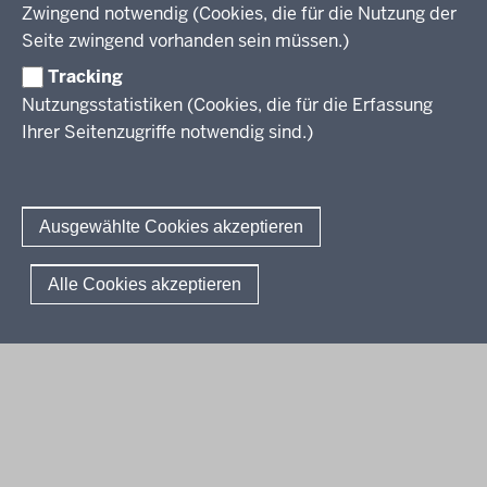
Zwingend notwendig (Cookies, die für die Nutzung der
Stellenangebote
Berufsbildung NRW
Seite zwingend vorhanden sein müssen.)
Über uns
Tracking
Erwachsenenbildung
Nutzungsstatistiken (Cookies, die für die Erfassung
Ihrer Seitenzugriffe notwendig sind.)
Wir über uns
Kontakt
Fachtagungen und Qualifizierungen
Innovationen in der Weiterbildung
Amtsblatt
abonnieren
Berichtswesen Weiterbildung
Ausgewählte Cookies akzeptieren
ElternMitWirkung NRW
KI:EB
© 2026 QUA-LiS
Alle Cookies akzeptieren
Fußzeile
Impressum
Datenschutzerklärung
Meldestelle