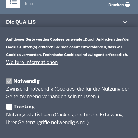
Inhalt
Drucken
Die QUA-LiS
Datenschutzeinstellungen
Aufgaben
Schulentwicklung NRW
Auf dieser Seite werden Cookies verwendet.
Durch Anklicken des/der
Tagungsbetrieb
Cookie-Button(s) erklären Sie sich damit einverstanden, dass wir
Veranstaltungen
Schulentwicklung
Cookies verwenden. Technische Cookies sind zwingend erforderlich.
Standardsicherung NRW
Anreise
Unterricht
Weitere Informationen
Veröffentlichungen
Unterrichtsvorgaben
Lehrplannavigator NRW
Organisation
Evaluation/Diagnose
Notwendig
Leitbild
Professionalisierung
Zwingend notwendig (Cookies, die für die Nutzung der
Stellenangebote
Berufsbildung NRW
Seite zwingend vorhanden sein müssen.)
Über uns
Tracking
Erwachsenenbildung
Nutzungsstatistiken (Cookies, die für die Erfassung
Ihrer Seitenzugriffe notwendig sind.)
Wir über uns
Kontakt
Fachtagungen und Qualifizierungen