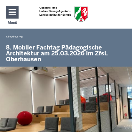
Direkt zum Inhalt
Menü
Navigation aktivieren/deaktivieren: Hauptmenü
Startseite
Sie
befinden
8. Mobiler Fachtag Pädagogische
Architektur am 25.03.2026 im ZfsL
sich
Oberhausen
hier