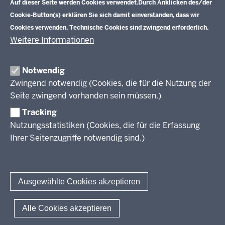
Schulentwicklung NRW
Auf dieser Seite werden Cookies verwendet.
Durch Anklicken des/der
Tagungsbetrieb
Cookie-Button(s) erklären Sie sich damit einverstanden, dass wir
Veranstaltungen
Schulentwicklung
Cookies verwenden. Technische Cookies sind zwingend erforderlich.
Standardsicherung NRW
Anreise
Unterricht
Weitere Informationen
Veröffentlichungen
Unterrichtsvorgaben
Lehrplannavigator NRW
Organisation
Evaluation/Diagnose
Notwendig
Leitbild
Professionalisierung
Zwingend notwendig (Cookies, die für die Nutzung der
Stellenangebote
Berufsbildung NRW
Seite zwingend vorhanden sein müssen.)
Über uns
Tracking
Erwachsenenbildung
Nutzungsstatistiken (Cookies, die für die Erfassung
Ihrer Seitenzugriffe notwendig sind.)
Wir über uns
Kontakt
Fachtagungen und Qualifizierungen
Innovationen in der Weiterbildung
Amtsblatt
abonnieren
Berichtswesen Weiterbildung
Ausgewählte Cookies akzeptieren
ElternMitWirkung NRW
KI:EB
© 2026 QUA-LiS
Alle Cookies akzeptieren
Fußzeile
Impressum
Datenschutzerklärung
Meldestelle