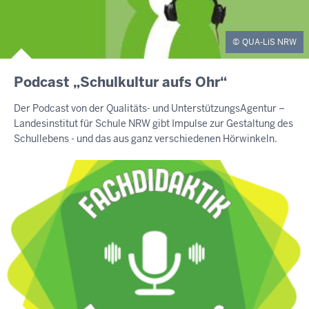
QUA-LiS NRW
Podcast „Schulkultur aufs Ohr“
Der Podcast von der Qualitäts- und UnterstützungsAgentur –
Landesinstitut für Schule NRW gibt Impulse zur Gestaltung des
Schullebens - und das aus ganz verschiedenen Hörwinkeln.