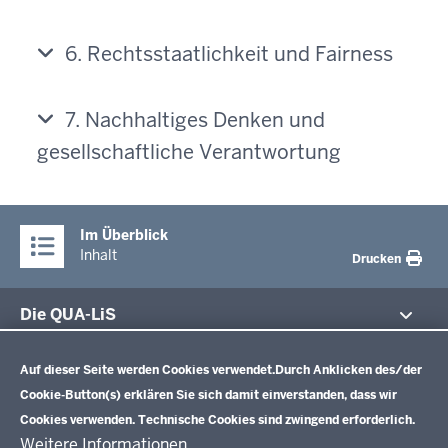
6. Rechtsstaatlichkeit und Fairness
7. Nachhaltiges Denken und
gesellschaftliche Verantwortung
Im Überblick
Inhalt
Drucken
Die QUA-LiS
Datenschutzeinstellungen
Aufgaben
Schulentwicklung NRW
Auf dieser Seite werden Cookies verwendet.
Durch Anklicken des/der
Tagungsbetrieb
Cookie-Button(s) erklären Sie sich damit einverstanden, dass wir
Veranstaltungen
Schulentwicklung
Cookies verwenden. Technische Cookies sind zwingend erforderlich.
Standardsicherung NRW
Anreise
Unterricht
Weitere Informationen