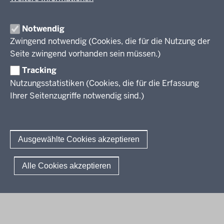
Veröffentlichungen
Unterrichtsvorgaben
Lehrplannavigator NRW
Organisation
Evaluation/Diagnose
Notwendig
Leitbild
Professionalisierung
Zwingend notwendig (Cookies, die für die Nutzung der
Stellenangebote
Berufsbildung NRW
Seite zwingend vorhanden sein müssen.)
Über uns
Tracking
Erwachsenenbildung
Nutzungsstatistiken (Cookies, die für die Erfassung
Ihrer Seitenzugriffe notwendig sind.)
Wir über uns
Kontakt
Fachtagungen und Qualifizierungen
Innovationen in der Weiterbildung
Amtsblatt
abonnieren
Berichtswesen Weiterbildung
Ausgewählte Cookies akzeptieren
ElternMitWirkung NRW
KI:EB
© 2026 QUA-LiS
Alle Cookies akzeptieren
Fußzeile
Impressum
Datenschutzerklärung
Meldestelle