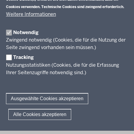
Veranstaltungen
Schulentwicklung
Cookies verwenden. Technische Cookies sind zwingend erforderlich.
Standardsicherung NRW
Anreise
Unterricht
Weitere Informationen
Veröffentlichungen
Unterrichtsvorgaben
Lehrplannavigator NRW
Organisation
Evaluation/Diagnose
Notwendig
Leitbild
Professionalisierung
Zwingend notwendig (Cookies, die für die Nutzung der
Stellenangebote
Berufsbildung NRW
Seite zwingend vorhanden sein müssen.)
Über uns
Tracking
Erwachsenenbildung
Nutzungsstatistiken (Cookies, die für die Erfassung
Ihrer Seitenzugriffe notwendig sind.)
Wir über uns
Kontakt
Fachtagungen und Qualifizierungen
Innovationen in der Weiterbildung
Amtsblatt
abonnieren
Berichtswesen Weiterbildung
Ausgewählte Cookies akzeptieren
ElternMitWirkung NRW
KI:EB
© 2026 QUA-LiS
Alle Cookies akzeptieren
Fußzeile
Impressum
Datenschutzerklärung
Meldestelle