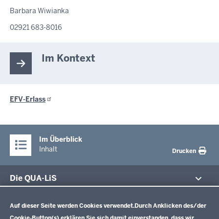
Barbara Wiwianka
02921 683-8016
Im Kontext
EFV-Erlass
Im Überblick
Inhalt
Drucken
Die QUA-LiS
Datenschutzeinstellungen
Aufgaben
Schulentwicklung NRW
Auf dieser Seite werden Cookies verwendet.
Durch Anklicken des/der
Tagungsbetrieb
Cookie-Button(s) erklären Sie sich damit einverstanden, dass wir