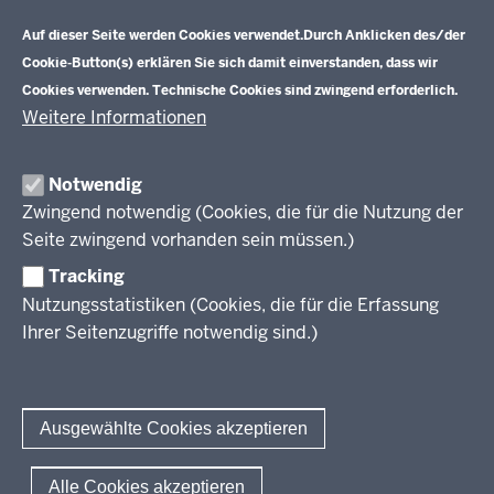
Datenschutzeinstellungen
Aufgaben
Schulentwicklung NRW
Auf dieser Seite werden Cookies verwendet.
Durch Anklicken des/der
Tagungsbetrieb
Cookie-Button(s) erklären Sie sich damit einverstanden, dass wir
Veranstaltungen
Schulentwicklung
Cookies verwenden. Technische Cookies sind zwingend erforderlich.
Standardsicherung NRW
Anreise
Unterricht
Weitere Informationen
Veröffentlichungen
Unterrichtsvorgaben
Lehrplannavigator NRW
Organisation
Evaluation/Diagnose
Notwendig
Leitbild
Professionalisierung
Zwingend notwendig (Cookies, die für die Nutzung der
Stellenangebote
Berufsbildung NRW
Seite zwingend vorhanden sein müssen.)
Über uns
Tracking
Erwachsenenbildung
Nutzungsstatistiken (Cookies, die für die Erfassung
Ihrer Seitenzugriffe notwendig sind.)
Wir über uns
Kontakt
Fachtagungen und Qualifizierungen
Innovationen in der Weiterbildung
Amtsblatt
abonnieren
Berichtswesen Weiterbildung
Ausgewählte Cookies akzeptieren
ElternMitWirkung NRW
KI:EB
© 2026 QUA-LiS
Alle Cookies akzeptieren