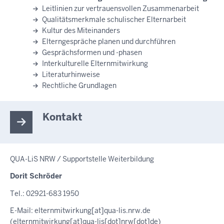
Leitlinien zur vertrauensvollen Zusammenarbeit
Qualitätsmerkmale schulischer Elternarbeit
Kultur des Miteinanders
Elterngespräche planen und durchführen
Gesprächsformen und -phasen
Interkulturelle Elternmitwirkung
Literaturhinweise
Rechtliche Grundlagen
Kontakt
QUA-LiS NRW / Supportstelle Weiterbildung
Dorit Schröder
Tel.: 02921-683 1950
E-Mail:
elternmitwirkung
[at]
qua-lis.nrw.de
(elternmitwirkung[at]qua-lis[dot]nrw[dot]de)