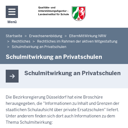
Direkt zum Inhalt
Menü
Navigation aktivieren/deaktivieren: Hauptmenü
Startseite
Erwachsenenbildung
ElternMitWirkung NRW
Sie
Rechtliches
Rechtliches im Rahmen der aktiven Mitgestaltung
befinden
Schulmitwirkung an Privatschulen
sich
Schulmitwirkung an Privatschulen
hier
Schulmitwirkung an Privatschulen
Die Bezirksregierung Düsseldorf hat eine Broschüre
herausgegeben, die "Informationen zu Inhalt und Grenzen der
staatlichen Schulaufsicht über private Ersatzschulen" liefert.
Unter anderem finden sich dort auch Informationen zu dem
Thema Schulmitwirkung: