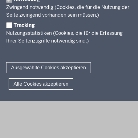
Leitbild
Professionalisierung
Zwingend notwendig (Cookies, die für die Nutzung der
Stellenangebote
Berufsbildung NRW
Seite zwingend vorhanden sein müssen.)
Über uns
Tracking
Erwachsenenbildung
Nutzungsstatistiken (Cookies, die für die Erfassung
Ihrer Seitenzugriffe notwendig sind.)
Wir über uns
Kontakt
Fachtagungen und Qualifizierungen
Innovationen in der Weiterbildung
Amtsblatt
abonnieren
Berichtswesen Weiterbildung
Ausgewählte Cookies akzeptieren
ElternMitWirkung NRW
KI:EB
© 2026 QUA-LiS
Alle Cookies akzeptieren
Fußzeile
Impressum
Datenschutzerklärung
Meldestelle