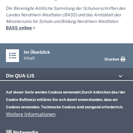
Die
Bereinigte Amtliche Sammlung der Schulvorschriften des
Landes Nordrhein-Westfalen (BASS)
und das
Amtsblatt des
Ministeriums für Schule und Bildung Nordrhein-Westfalen
:
BASS
online
Im Überblick
Inhalt
Drucken
Die QUA-LiS
Datenschutzeinstellungen
Aufgaben
Schulentwicklung NRW
Auf dieser Seite werden Cookies verwendet.
Durch Anklicken des/der
Tagungsbetrieb
Cookie-Button(s) erklären Sie sich damit einverstanden, dass wir
Veranstaltungen
Schulentwicklung
Cookies verwenden. Technische Cookies sind zwingend erforderlich.
Standardsicherung NRW
Anreise
Unterricht
Weitere Informationen
Veröffentlichungen
Unterrichtsvorgaben
Lehrplannavigator NRW
Organisation
Evaluation/Diagnose
Notwendig