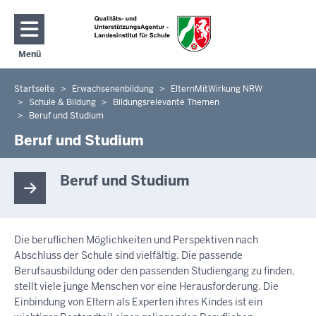
Direkt zum Inhalt
Menü
Navigation aktivieren/deaktivieren: Hauptmenü
Startseite
Erwachsenenbildung
ElternMitWirkung NRW
Sie
Schule & Bildung
Bildungsrelevante Themen
befinden
Beruf und Studium
sich
Beruf und Studium
hier
Beruf und Studium
Die beruflichen Möglichkeiten und Perspektiven nach
Abschluss der Schule sind vielfältig. Die passende
Berufsausbildung oder den passenden Studiengang zu finden,
stellt viele junge Menschen vor eine Herausforderung. Die
Einbindung von Eltern als Experten ihres Kindes ist ein