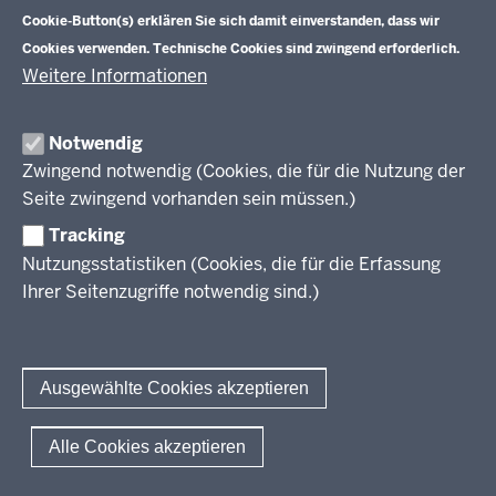
Tagungsbetrieb
Cookie-Button(s) erklären Sie sich damit einverstanden, dass wir
Veranstaltungen
Schulentwicklung
Cookies verwenden. Technische Cookies sind zwingend erforderlich.
Standardsicherung NRW
Anreise
Unterricht
Weitere Informationen
Veröffentlichungen
Unterrichtsvorgaben
Lehrplannavigator NRW
Organisation
Evaluation/Diagnose
Notwendig
Leitbild
Professionalisierung
Zwingend notwendig (Cookies, die für die Nutzung der
Stellenangebote
Berufsbildung NRW
Seite zwingend vorhanden sein müssen.)
Über uns
Tracking
Erwachsenenbildung
Nutzungsstatistiken (Cookies, die für die Erfassung
Ihrer Seitenzugriffe notwendig sind.)
Wir über uns
Kontakt
Fachtagungen und Qualifizierungen
Innovationen in der Weiterbildung
Amtsblatt
abonnieren
Berichtswesen Weiterbildung
Ausgewählte Cookies akzeptieren
ElternMitWirkung NRW
KI:EB
© 2026 QUA-LiS
Alle Cookies akzeptieren
Fußzeile
Impressum
Datenschutzerklärung
Meldestelle