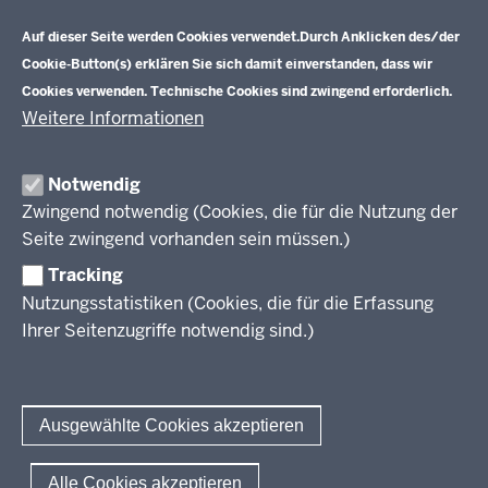
Datenschutzeinstellungen
Aufgaben
Schulentwicklung NRW
Auf dieser Seite werden Cookies verwendet.
Durch Anklicken des/der
Tagungsbetrieb
Cookie-Button(s) erklären Sie sich damit einverstanden, dass wir
Veranstaltungen
Schulentwicklung
Cookies verwenden. Technische Cookies sind zwingend erforderlich.
Standardsicherung NRW
Anreise
Unterricht
Weitere Informationen
Veröffentlichungen
Unterrichtsvorgaben
Lehrplannavigator NRW
Organisation
Evaluation/Diagnose
Notwendig
Leitbild
Professionalisierung
Zwingend notwendig (Cookies, die für die Nutzung der
Stellenangebote
Berufsbildung NRW
Seite zwingend vorhanden sein müssen.)
Über uns
Tracking
Erwachsenenbildung
Nutzungsstatistiken (Cookies, die für die Erfassung
Ihrer Seitenzugriffe notwendig sind.)
Wir über uns
Kontakt
Fachtagungen und Qualifizierungen
Innovationen in der Weiterbildung
Amtsblatt
abonnieren
Berichtswesen Weiterbildung
Ausgewählte Cookies akzeptieren
ElternMitWirkung NRW
KI:EB
© 2026 QUA-LiS
Alle Cookies akzeptieren