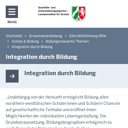
Direkt zum Inhalt
Menü
Navigation aktivieren/deaktivieren: Hauptmenü
Startseite
Erwachsenenbildung
ElternMitWirkung NRW
Sie
Schule & Bildung
Bildungsrelevante Themen
befinden
Integration durch Bildung
sich
Integration durch Bildung
hier
Integration durch Bildung
„Unabhängig von der Herkunft ermöglicht Bildung allen
nordrhein-westfälischen Schülerinnen und Schülern Chancen
auf gesellschaftliche Teilhabe und eröffnet ihnen
Möglichkeiten der individuellen Lebensgestaltung. Die
Grundvoraussetzung, Bildungsbiographien erfolgreich zu