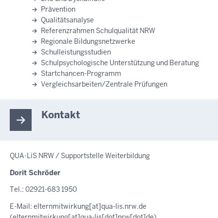
Prävention
Qualitätsanalyse
Referenzrahmen Schulqualität NRW
Regionale Bildungsnetzwerke
Schulleistungsstudien
Schulpsychologische Unterstützung und Beratung
Startchancen-Programm
Vergleichsarbeiten/Zentrale Prüfungen
Kontakt
QUA-LiS NRW / Supportstelle Weiterbildung
Dorit Schröder
Tel.: 02921-683 1950
E-Mail:
elternmitwirkung
[at]
qua-lis.nrw.de
(elternmitwirkung[at]qua-lis[dot]nrw[dot]de)