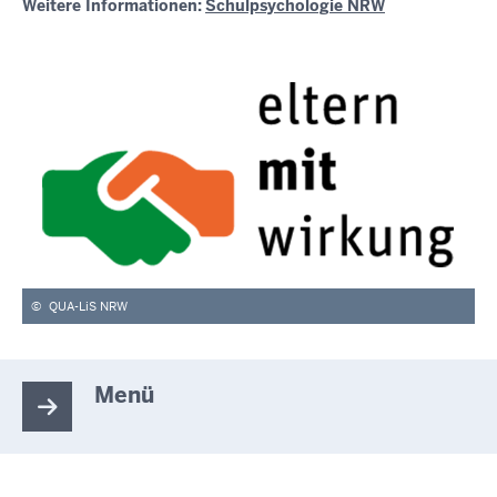
Weitere Informationen:
Schulpsychologie NRW
©
QUA-LiS NRW
Menü