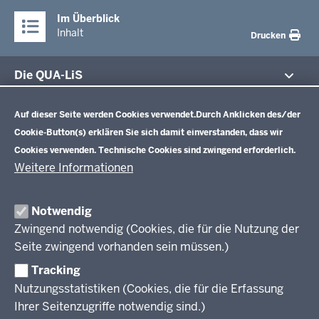
Im Überblick
Inhalt
Drucken
Die QUA-LiS
Datenschutzeinstellungen
Aufgaben
Schulentwicklung NRW
Auf dieser Seite werden Cookies verwendet.
Durch Anklicken des/der
Tagungsbetrieb
Cookie-Button(s) erklären Sie sich damit einverstanden, dass wir
Veranstaltungen
Schulentwicklung
Cookies verwenden. Technische Cookies sind zwingend erforderlich.
Standardsicherung NRW
Anreise
Unterricht
Weitere Informationen
Veröffentlichungen
Unterrichtsvorgaben
Lehrplannavigator NRW
Organisation
Evaluation/Diagnose
Notwendig
Leitbild
Professionalisierung
Zwingend notwendig (Cookies, die für die Nutzung der
Stellenangebote
Berufsbildung NRW
Seite zwingend vorhanden sein müssen.)
Über uns
Tracking
Erwachsenenbildung
Nutzungsstatistiken (Cookies, die für die Erfassung
Ihrer Seitenzugriffe notwendig sind.)
Wir über uns
Kontakt