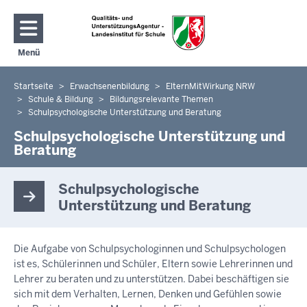
Direkt zum Inhalt
Menü
Navigation aktivieren/deaktivieren: Hauptmenü
Startseite
Erwachsenenbildung
ElternMitWirkung NRW
Sie
Schule & Bildung
Bildungsrelevante Themen
befinden
Schulpsychologische Unterstützung und Beratung
sich
Schulpsychologische Unterstützung und
hier
Beratung
Schulpsychologische
Unterstützung und Beratung
Die Aufgabe von Schulpsychologinnen und Schulpsychologen
ist es, Schülerinnen und Schüler, Eltern sowie Lehrerinnen und
Lehrer zu beraten und zu unterstützen. Dabei beschäftigen sie
sich mit dem Verhalten, Lernen, Denken und Gefühlen sowie