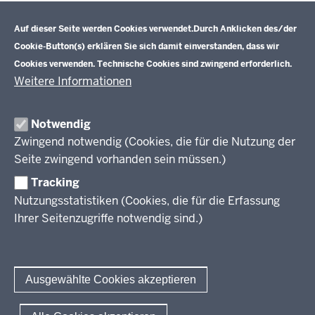
Datenschutzeinstellungen
Aufgaben
Schulentwicklung NRW
Auf dieser Seite werden Cookies verwendet.
Durch Anklicken des/der
Tagungsbetrieb
Cookie-Button(s) erklären Sie sich damit einverstanden, dass wir
Veranstaltungen
Schulentwicklung
Cookies verwenden. Technische Cookies sind zwingend erforderlich.
Standardsicherung NRW
Anreise
Unterricht
Weitere Informationen
Veröffentlichungen
Unterrichtsvorgaben
Lehrplannavigator NRW
Organisation
Evaluation/Diagnose
Notwendig
Leitbild
Professionalisierung
Zwingend notwendig (Cookies, die für die Nutzung der
Stellenangebote
Berufsbildung NRW
Seite zwingend vorhanden sein müssen.)
Über uns
Tracking
Erwachsenenbildung
Nutzungsstatistiken (Cookies, die für die Erfassung
Ihrer Seitenzugriffe notwendig sind.)
Wir über uns
Kontakt
Fachtagungen und Qualifizierungen
Innovationen in der Weiterbildung
Amtsblatt
abonnieren
Berichtswesen Weiterbildung
Ausgewählte Cookies akzeptieren
ElternMitWirkung NRW
KI:EB
© 2026 QUA-LiS