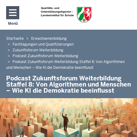
Direkt zum Inhalt
Menü
Navigation aktivieren/deaktivieren: Hauptmenü
Startseite
Erwachsenenbildung
Sie
Fachtagungen und Qualifizierungen
befinden
Zukunftsforum Weiterbildung
sich
Podcast Zukunftsforum Weiterbildung
hier
Podcast Zukunftsforum Weiterbildung Staffel 8: Von Algorithmen
und Menschen – Wie KI die Demokratie beeinflusst
Podcast Zukunftsforum Weiterbildung
Staffel 8: Von Algorithmen und Menschen
– Wie KI die Demokratie beeinflusst