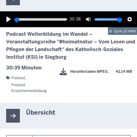
30:38
Wiedergabe
Ton
Ein
©
QUA-LiS NRW
Podcast Weiterbildung im Wandel –
stummschalten
Veranstaltungsreihe "#heimatnatur – Vom Lesen und
Pflegen der Landschaft“ des Katholisch-Soziales
Institut (KSI) in Siegburg
30:39 Minuten
Herunterladen
MPEG
      42.14 MB

Podcast
Podcast
Erwachsenenbildung
Übersicht