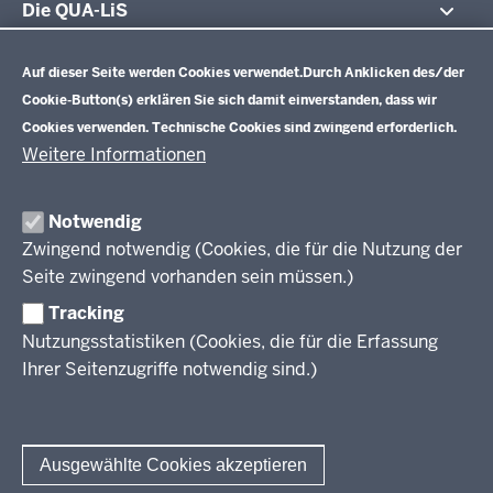
Die QUA-LiS
Datenschutzeinstellungen
Aufgaben
Schulentwicklung NRW
Auf dieser Seite werden Cookies verwendet.
Durch Anklicken des/der
Tagungsbetrieb
Cookie-Button(s) erklären Sie sich damit einverstanden, dass wir
Veranstaltungen
Schulentwicklung
Cookies verwenden. Technische Cookies sind zwingend erforderlich.
Standardsicherung NRW
Anreise
Unterricht
Weitere Informationen
Veröffentlichungen
Unterrichtsvorgaben
Lehrplannavigator NRW
Organisation
Evaluation/Diagnose
Notwendig
Leitbild
Professionalisierung
Zwingend notwendig (Cookies, die für die Nutzung der
Stellenangebote
Berufsbildung NRW
Seite zwingend vorhanden sein müssen.)
Über uns
Tracking
Erwachsenenbildung
Nutzungsstatistiken (Cookies, die für die Erfassung
Ihrer Seitenzugriffe notwendig sind.)
Wir über uns
Kontakt
Fachtagungen und Qualifizierungen
Innovationen in der Weiterbildung
Amtsblatt
abonnieren
Berichtswesen Weiterbildung
Ausgewählte Cookies akzeptieren
ElternMitWirkung NRW