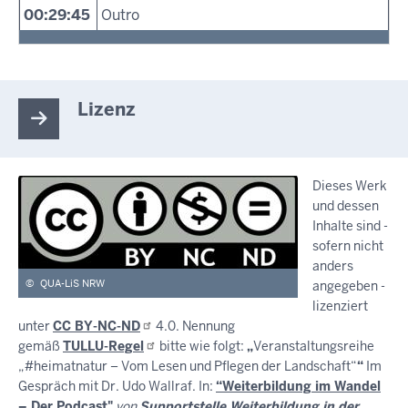
00:29:45
Outro
Lizenz
Dieses Werk
und dessen
Inhalte sind -
sofern nicht
anders
©
QUA-LiS NRW
angegeben -
lizenziert
unter
CC
BY-NC-ND
4.0. Nennung
gemäß
TULLU-Regel
bitte wie folgt:
„
Veranstaltungsreihe
„#heimatnatur – Vom Lesen und Pflegen der Landschaft“
“
Im
Gespräch mit Dr. Udo Wallraf. In:
“Weiterbildung im Wandel
– Der Podcast"
von
Supportstelle Weiterbildung in der