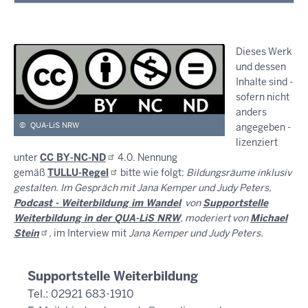
Dieses Werk
und dessen
Inhalte sind -
sofern nicht
anders
©
QUA-LiS NRW
angegeben -
lizenziert
unter
CC
BY-NC-ND
4.0. Nennung
gemäß
TULLU-Regel
bitte wie folgt:
Bildungsräume inklusiv
gestalten. Im Gespräch mit Jana Kemper und Judy Peters,
Podcast - Weiterbildung im Wandel
von
Supportstelle
Weiterbildung in der QUA-LiS NRW
, moderiert von
Michael
Stein
, im Interview mit
Jana Kemper und Judy Peters.
Supportstelle Weiterbildung
Tel.: 02921 683-1910