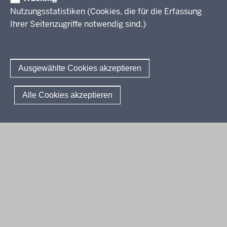
Erwachsenenbildung
Nutzungsstatistiken (Cookies, die für die Erfassung
Ihrer Seitenzugriffe notwendig sind.)
Wir über uns
Kontakt
Fachtagungen und Qualifizierungen
Innovationen in der Weiterbildung
Amtsblatt
abonnieren
Berichtswesen Weiterbildung
Ausgewählte Cookies akzeptieren
ElternMitWirkung NRW
KI:EB
© 2026 QUA-LiS
Alle Cookies akzeptieren
Fußzeile
Impressum
Datenschutzerklärung
Meldestelle