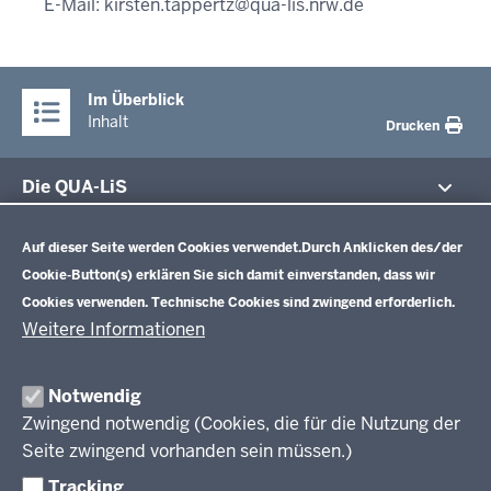
E-Mail:
kirsten.tappertz@qua-lis.nrw.de
Im Überblick
Inhalt
Drucken
Die QUA-LiS
Datenschutzeinstellungen
Aufgaben
Schulentwicklung NRW
Auf dieser Seite werden Cookies verwendet.
Durch Anklicken des/der
Tagungsbetrieb
Cookie-Button(s) erklären Sie sich damit einverstanden, dass wir
Veranstaltungen
Schulentwicklung
Cookies verwenden. Technische Cookies sind zwingend erforderlich.
Standardsicherung NRW
Anreise
Unterricht
Weitere Informationen
Veröffentlichungen
Unterrichtsvorgaben
Lehrplannavigator NRW
Organisation
Evaluation/Diagnose
Notwendig
Leitbild
Professionalisierung
Zwingend notwendig (Cookies, die für die Nutzung der
Stellenangebote
Berufsbildung NRW
Seite zwingend vorhanden sein müssen.)
Über uns
Tracking