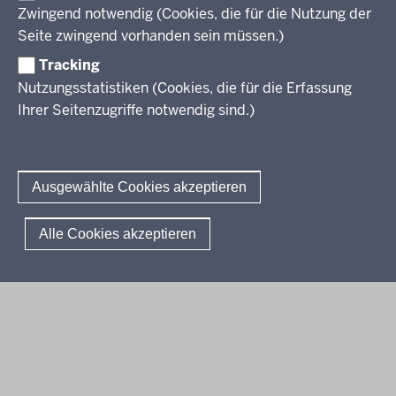
Zwingend notwendig (Cookies, die für die Nutzung der
Stellenangebote
Berufsbildung NRW
Seite zwingend vorhanden sein müssen.)
Über uns
Tracking
Erwachsenenbildung
Nutzungsstatistiken (Cookies, die für die Erfassung
Ihrer Seitenzugriffe notwendig sind.)
Wir über uns
Kontakt
Fachtagungen und Qualifizierungen
Innovationen in der Weiterbildung
Amtsblatt
abonnieren
Berichtswesen Weiterbildung
Ausgewählte Cookies akzeptieren
ElternMitWirkung NRW
KI:EB
© 2026 QUA-LiS
Alle Cookies akzeptieren
Fußzeile
Impressum
Datenschutzerklärung
Meldestelle