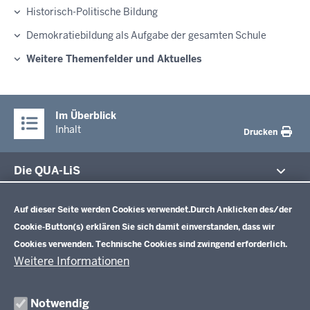
Historisch-Politische Bildung
Demokratiebildung als Aufgabe der gesamten Schule
Weitere Themenfelder und Aktuelles
Im Überblick
Inhalt
Drucken
Die QUA-LiS
Datenschutzeinstellungen
Aufgaben
Schulentwicklung NRW
Auf dieser Seite werden Cookies verwendet.
Durch Anklicken des/der
Tagungsbetrieb
Cookie-Button(s) erklären Sie sich damit einverstanden, dass wir
Veranstaltungen
Schulentwicklung
Cookies verwenden. Technische Cookies sind zwingend erforderlich.
Standardsicherung NRW
Anreise
Unterricht
Weitere Informationen
Veröffentlichungen
Unterrichtsvorgaben
Lehrplannavigator NRW
Organisation
Evaluation/Diagnose
Notwendig
Leitbild
Professionalisierung