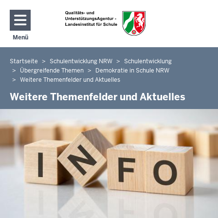
Direkt zum Inhalt
Menü
Navigation aktivieren/deaktivieren: Hauptmenü
Startseite
Schulentwicklung NRW
Schulentwicklung
Sie
Übergreifende Themen
Demokratie in Schule NRW
befinden
Weitere Themenfelder und Aktuelles
sich
Weitere Themenfelder und Aktuelles
hier