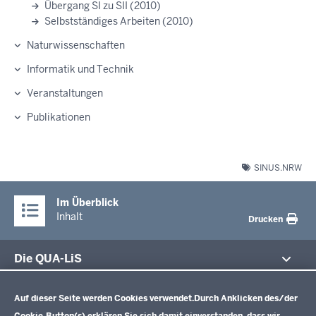
Übergang SI zu SII (2010)
Selbstständiges Arbeiten (2010)
Naturwissenschaften
Informatik und Technik
Veranstaltungen
Publikationen
SINUS.NRW
Im Überblick
Inhalt
Drucken
Die QUA-LiS
Datenschutzeinstellungen
Aufgaben
Schulentwicklung NRW
Auf dieser Seite werden Cookies verwendet.
Durch Anklicken des/der
Tagungsbetrieb
Cookie-Button(s) erklären Sie sich damit einverstanden, dass wir