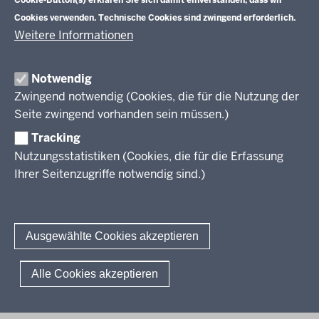
Veranstaltungen
Schulentwicklung
Cookies verwenden. Technische Cookies sind zwingend erforderlich.
Standardsicherung NRW
Anreise
Unterricht
Weitere Informationen
Veröffentlichungen
Unterrichtsvorgaben
Lehrplannavigator NRW
Organisation
Evaluation/Diagnose
Notwendig
Leitbild
Professionalisierung
Zwingend notwendig (Cookies, die für die Nutzung der
Stellenangebote
Berufsbildung NRW
Seite zwingend vorhanden sein müssen.)
Über uns
Tracking
Erwachsenenbildung
Nutzungsstatistiken (Cookies, die für die Erfassung
Ihrer Seitenzugriffe notwendig sind.)
Wir über uns
Kontakt
Fachtagungen und Qualifizierungen
Innovationen in der Weiterbildung
Amtsblatt
abonnieren
Berichtswesen Weiterbildung
Ausgewählte Cookies akzeptieren
ElternMitWirkung NRW
KI:EB
© 2026 QUA-LiS
Alle Cookies akzeptieren
Fußzeile
Impressum
Datenschutzerklärung
Meldestelle