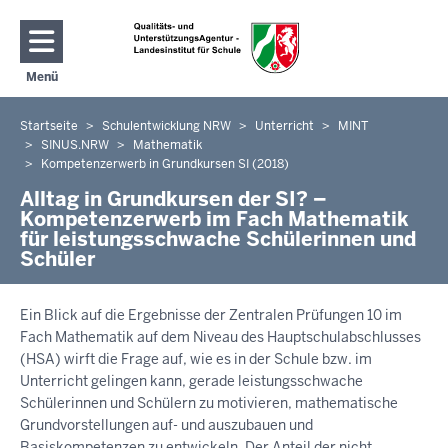
Direkt zum Inhalt
Menü
Navigation aktivieren/deaktivieren: Hauptmenü
Startseite
Schulentwicklung NRW
Unterricht
MINT
Sie
SINUS.NRW
Mathematik
befinden
Kompetenzerwerb in Grundkursen SI (2018)
sich
Alltag in Grundkursen der SI? –
hier
Kompetenzerwerb im Fach Mathematik
für leistungsschwache Schülerinnen und
Schüler
Ein Blick auf die Ergebnisse der Zentralen Prüfungen 10 im
Fach Mathematik auf dem Niveau des Hauptschulabschlusses
(HSA) wirft die Frage auf, wie es in der Schule bzw. im
Unterricht gelingen kann, gerade leistungsschwache
Schülerinnen und Schülern zu motivieren, mathematische
Grundvorstellungen auf- und auszubauen und
Basiskompetenzen zu entwickeln. Der Anteil der nicht