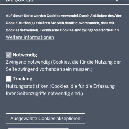
Datenschutzeinstellungen
Aufgaben
Schulentwicklung NRW
Auf dieser Seite werden Cookies verwendet.
Durch Anklicken des/der
Tagungsbetrieb
Cookie-Button(s) erklären Sie sich damit einverstanden, dass wir
Veranstaltungen
Schulentwicklung
Cookies verwenden. Technische Cookies sind zwingend erforderlich.
Standardsicherung NRW
Anreise
Unterricht
Weitere Informationen
Veröffentlichungen
Unterrichtsvorgaben
Lehrplannavigator NRW
Organisation
Evaluation/Diagnose
Notwendig
Leitbild
Professionalisierung
Zwingend notwendig (Cookies, die für die Nutzung der
Stellenangebote
Berufsbildung NRW
Seite zwingend vorhanden sein müssen.)
Über uns
Tracking
Erwachsenenbildung
Nutzungsstatistiken (Cookies, die für die Erfassung
Ihrer Seitenzugriffe notwendig sind.)
Wir über uns
Kontakt
Fachtagungen und Qualifizierungen
Innovationen in der Weiterbildung
Amtsblatt
abonnieren
Berichtswesen Weiterbildung
Ausgewählte Cookies akzeptieren
ElternMitWirkung NRW