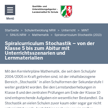
Direkt zum Inhalt
Menü
Navigation aktivieren/deaktivieren: Hauptmenü
Startseite
Schulentwicklung NRW
Unterricht
MINT
Sie
SINUS.NRW
Mathematik
Spiralcurriculum Stochastik (2013)
befinden
Spiralcurriculum Stochastik – von der
sich
Klasse 5 bis zum Abitur mit
hier
Unterrichtsszenarien und
Lernmaterialien
Mit den Kernlehrpläne Mathematik, die seit dem Schuljahr
2004/2005 in Kraft getreten sind, ist der inhaltsbezogene
Bereich „Stochastik“ in allen Schulformen der Sekundarstufe I
weiter gestärkt worden. Bei den Lernstandserhebungen in
Klasse 8 und den zentralen Prüfungen am Ende der Klasse 10
sind entsprechende Aufgaben ein wesentlicher Bestandteil. Da
Stochastik an vielen Schulen zuvor kaum oder sogar gar nicht