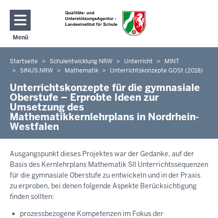
Direkt zum Inhalt
Menü
Navigation aktivieren/deaktivieren: Hauptmenü
Startseite
Schulentwicklung NRW
Unterricht
MINT
Sie
SINUS.NRW
Mathematik
Unterrichtskonzepte GOSt (2018)
befinden
Unterrichtskonzepte für die gymnasiale
sich
Oberstufe – Erprobte Ideen zur
hier
Umsetzung des
Mathematikkernlehrplans in Nordrhein-
Westfalen
Ausgangspunkt dieses Projektes war der Gedanke, auf der
Basis des Kernlehrplans Mathematik SII Unterrichtssequenzen
für die gymnasiale Oberstufe zu entwickeln und in der Praxis
zu erproben, bei denen folgende Aspekte Berücksichtigung
finden sollten:
prozessbezogene Kompetenzen im Fokus der