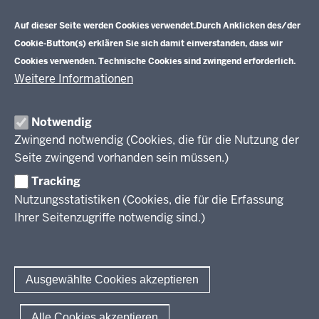
Datenschutzeinstellungen
Aufgaben
Schulentwicklung NRW
Auf dieser Seite werden Cookies verwendet.
Durch Anklicken des/der
Tagungsbetrieb
Cookie-Button(s) erklären Sie sich damit einverstanden, dass wir
Veranstaltungen
Schulentwicklung
Cookies verwenden. Technische Cookies sind zwingend erforderlich.
Standardsicherung NRW
Anreise
Unterricht
Weitere Informationen
Veröffentlichungen
Unterrichtsvorgaben
Lehrplannavigator NRW
Organisation
Evaluation/Diagnose
Notwendig
Leitbild
Professionalisierung
Zwingend notwendig (Cookies, die für die Nutzung der
Stellenangebote
Berufsbildung NRW
Seite zwingend vorhanden sein müssen.)
Über uns
Tracking
Erwachsenenbildung
Nutzungsstatistiken (Cookies, die für die Erfassung
Ihrer Seitenzugriffe notwendig sind.)
Wir über uns
Kontakt
Fachtagungen und Qualifizierungen
Innovationen in der Weiterbildung
Amtsblatt
abonnieren
Berichtswesen Weiterbildung
Ausgewählte Cookies akzeptieren
ElternMitWirkung NRW
KI:EB
© 2026 QUA-LiS
Alle Cookies akzeptieren