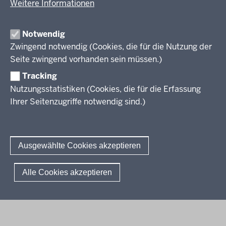
Unterricht
Weitere Informationen
Veröffentlichungen
Unterrichtsvorgaben
Lehrplannavigator NRW
Organisation
Evaluation/Diagnose
Notwendig
Leitbild
Professionalisierung
Zwingend notwendig (Cookies, die für die Nutzung der
Stellenangebote
Berufsbildung NRW
Seite zwingend vorhanden sein müssen.)
Über uns
Tracking
Erwachsenenbildung
Nutzungsstatistiken (Cookies, die für die Erfassung
Ihrer Seitenzugriffe notwendig sind.)
Wir über uns
Kontakt
Fachtagungen und Qualifizierungen
Innovationen in der Weiterbildung
Amtsblatt
abonnieren
Berichtswesen Weiterbildung
Ausgewählte Cookies akzeptieren
ElternMitWirkung NRW
KI:EB
© 2026 QUA-LiS
Alle Cookies akzeptieren
Fußzeile
Impressum
Datenschutzerklärung
Meldestelle