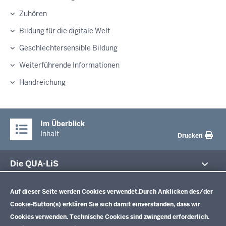
Zuhören
Bildung für die digitale Welt
Geschlechtersensible Bildung
Weiterführende Informationen
Handreichung
Im Überblick
Inhalt
Drucken
Die QUA-LiS
Datenschutzeinstellungen
Aufgaben
Schulentwicklung NRW
Auf dieser Seite werden Cookies verwendet.
Durch Anklicken des/der
Tagungsbetrieb
Cookie-Button(s) erklären Sie sich damit einverstanden, dass wir
Veranstaltungen
Schulentwicklung
Cookies verwenden. Technische Cookies sind zwingend erforderlich.
Standardsicherung NRW
Anreise