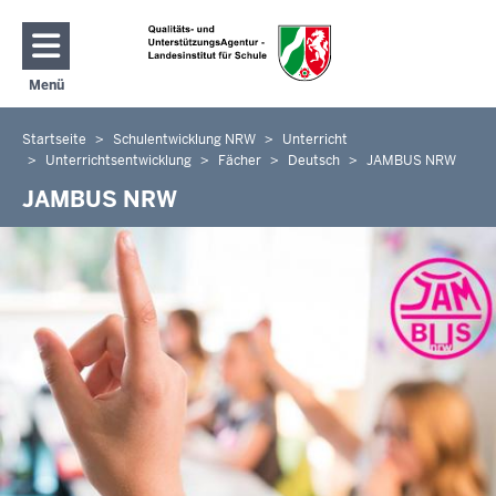
Direkt zum Inhalt
Menü
Navigation aktivieren/deaktivieren: Hauptmenü
Startseite
Schulentwicklung NRW
Unterricht
Sie
Unterrichtsentwicklung
Fächer
Deutsch
JAMBUS NRW
befinden
JAMBUS NRW
sich
hier