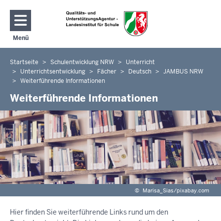
Direkt zum Inhalt
Menü
Navigation aktivieren/deaktivieren: Hauptmenü
Startseite
Schulentwicklung NRW
Unterricht
Sie
Unterrichtsentwicklung
Fächer
Deutsch
JAMBUS NRW
befinden
Weiterführende Informationen
sich
Weiterführende Informationen
hier
©
Marisa_Sias/pixabay.com
Hier finden Sie weiterführende Links rund um den