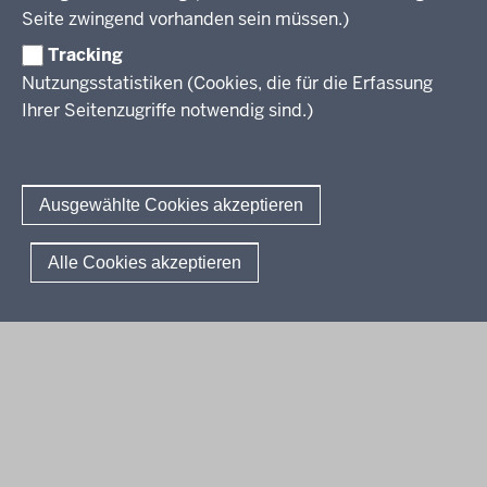
Berufsbildung NRW
Seite zwingend vorhanden sein müssen.)
Über uns
Tracking
Erwachsenenbildung
Nutzungsstatistiken (Cookies, die für die Erfassung
Ihrer Seitenzugriffe notwendig sind.)
Wir über uns
Kontakt
Fachtagungen und Qualifizierungen
Innovationen in der Weiterbildung
Amtsblatt
abonnieren
Berichtswesen Weiterbildung
Ausgewählte Cookies akzeptieren
ElternMitWirkung NRW
KI:EB
© 2026 QUA-LiS
Alle Cookies akzeptieren
Fußzeile
Impressum
Datenschutzerklärung
Meldestelle