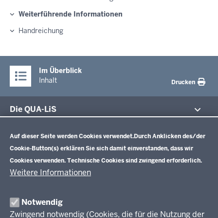
Weiterführende Informationen
Handreichung
Im Überblick
Inhalt
Drucken
Die QUA-LiS
Datenschutzeinstellungen
Aufgaben
Schulentwicklung NRW
Auf dieser Seite werden Cookies verwendet.
Durch Anklicken des/der
Tagungsbetrieb
Cookie-Button(s) erklären Sie sich damit einverstanden, dass wir
Veranstaltungen
Schulentwicklung
Cookies verwenden. Technische Cookies sind zwingend erforderlich.
Standardsicherung NRW
Anreise
Unterricht
Weitere Informationen
Veröffentlichungen
Unterrichtsvorgaben
Lehrplannavigator NRW
Organisation
Evaluation/Diagnose
Notwendig
Leitbild
Professionalisierung
Zwingend notwendig (Cookies, die für die Nutzung der
Stellenangebote