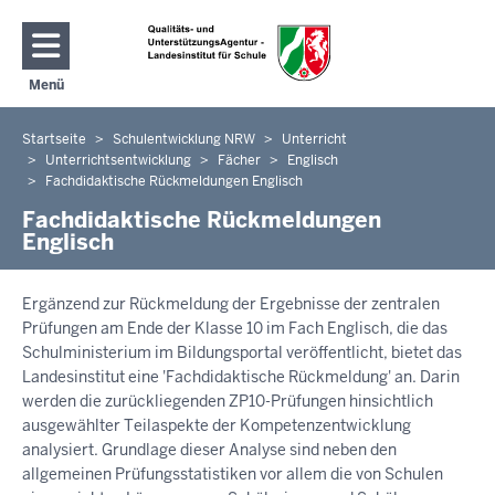
Direkt zum Inhalt
Menü
Navigation aktivieren/deaktivieren: Hauptmenü
Startseite
Schulentwicklung NRW
Unterricht
Sie
Unterrichtsentwicklung
Fächer
Englisch
befinden
Fachdidaktische Rückmeldungen Englisch
sich
Fachdidaktische Rückmeldungen
hier
Englisch
Ergänzend zur Rückmeldung der Ergebnisse der zentralen
Prüfungen am Ende der Klasse 10 im Fach Englisch, die das
Schulministerium im Bildungsportal veröffentlicht, bietet das
Landesinstitut eine 'Fachdidaktische Rückmeldung' an. Darin
werden die zurückliegenden ZP10-Prüfungen hinsichtlich
ausgewählter Teilaspekte der Kompetenzentwicklung
analysiert. Grundlage dieser Analyse sind neben den
allgemeinen Prüfungsstatistiken vor allem die von Schulen