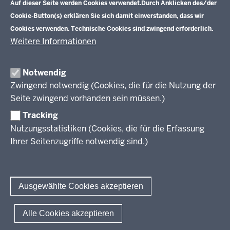
Schulentwicklung NRW
Auf dieser Seite werden Cookies verwendet.
Durch Anklicken des/der
Tagungsbetrieb
Cookie-Button(s) erklären Sie sich damit einverstanden, dass wir
Veranstaltungen
Schulentwicklung
Cookies verwenden. Technische Cookies sind zwingend erforderlich.
Standardsicherung NRW
Anreise
Unterricht
Weitere Informationen
Veröffentlichungen
Unterrichtsvorgaben
Lehrplannavigator NRW
Organisation
Evaluation/Diagnose
Notwendig
Leitbild
Professionalisierung
Zwingend notwendig (Cookies, die für die Nutzung der
Stellenangebote
Berufsbildung NRW
Seite zwingend vorhanden sein müssen.)
Über uns
Tracking
Erwachsenenbildung
Nutzungsstatistiken (Cookies, die für die Erfassung
Ihrer Seitenzugriffe notwendig sind.)
Wir über uns
Kontakt
Fachtagungen und Qualifizierungen
Innovationen in der Weiterbildung
Amtsblatt
abonnieren
Berichtswesen Weiterbildung
Ausgewählte Cookies akzeptieren
ElternMitWirkung NRW
KI:EB
© 2026 QUA-LiS
Alle Cookies akzeptieren
Fußzeile
Impressum
Datenschutzerklärung
Meldestelle