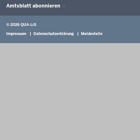
Amtsblatt
abonnieren
Berichtswesen Weiterbildung
ElternMitWirkung NRW
KI:EB
© 2026 QUA-LiS
Fußzeile
Impressum
Datenschutzerklärung
Meldestelle