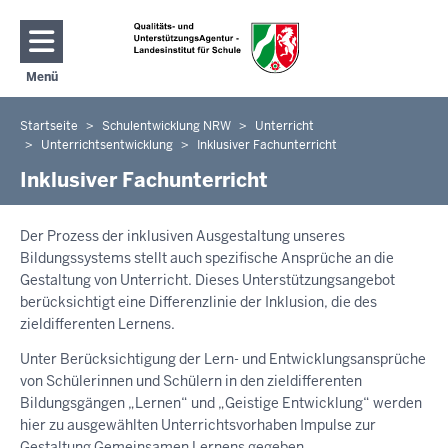
Direkt zum Inhalt
Menü
Navigation aktivieren/deaktivieren: Hauptmenü
Startseite
Schulentwicklung NRW
Unterricht
Sie
Unterrichtsentwicklung
Inklusiver Fachunterricht
befinden
Inklusiver Fachunterricht
sich
hier
Der Prozess der inklusiven Ausgestaltung unseres
Bildungssystems stellt auch spezifische Ansprüche an die
Gestaltung von Unterricht. Dieses Unterstützungsangebot
berücksichtigt eine Differenzlinie der Inklusion, die des
zieldifferenten Lernens.
Unter Berücksichtigung der Lern- und Entwicklungsansprüche
von Schülerinnen und Schülern in den zieldifferenten
Bildungsgängen „Lernen“ und „Geistige Entwicklung“ werden
hier zu ausgewählten Unterrichtsvorhaben Impulse zur
Gestaltung Gemeinsamen Lernens gegeben.