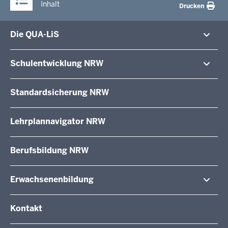
Inhalt
Drucken
Die QUA-LiS
Aufgaben
Schulentwicklung NRW
Tagungsbetrieb
Veranstaltungen
Schulentwicklung
Standardsicherung NRW
Anreise
Unterricht
Veröffentlichungen
Unterrichtsvorgaben
Lehrplannavigator NRW
Organisation
Evaluation/Diagnose
Leitbild
Professionalisierung
Stellenangebote
Berufsbildung NRW
Über uns
Erwachsenenbildung
Wir über uns
Kontakt
Fachtagungen und Qualifizierungen
Innovationen in der Weiterbildung