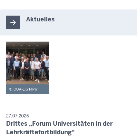
Aktuelles
QUA-LiS NRW
PRESSEMITTEILUNG
27.07.2026
Drittes „Forum Universitäten in der
Samstag,
8.
Lehrkräftefortbildung“