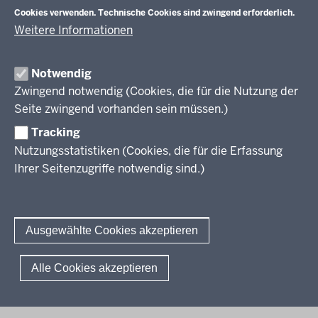
Veranstaltungen
Schulentwicklung
Cookies verwenden. Technische Cookies sind zwingend erforderlich.
Standardsicherung NRW
Anreise
Unterricht
Weitere Informationen
Veröffentlichungen
Unterrichtsvorgaben
Lehrplannavigator NRW
Organisation
Evaluation/Diagnose
Notwendig
Leitbild
Professionalisierung
Zwingend notwendig (Cookies, die für die Nutzung der
Stellenangebote
Berufsbildung NRW
Seite zwingend vorhanden sein müssen.)
Über uns
Tracking
Erwachsenenbildung
Nutzungsstatistiken (Cookies, die für die Erfassung
Ihrer Seitenzugriffe notwendig sind.)
Wir über uns
Kontakt
Fachtagungen und Qualifizierungen
Innovationen in der Weiterbildung
Amtsblatt
abonnieren
Berichtswesen Weiterbildung
Ausgewählte Cookies akzeptieren
ElternMitWirkung NRW
KI:EB
© 2026 QUA-LiS
Alle Cookies akzeptieren
Fußzeile
Impressum
Datenschutzerklärung
Meldestelle