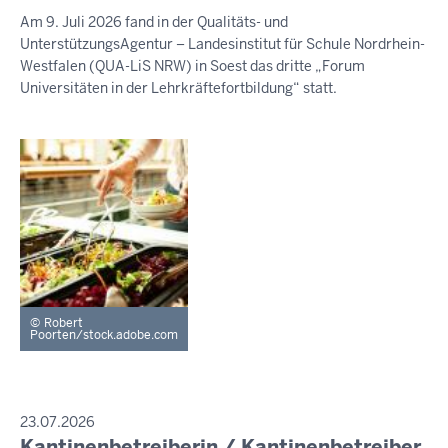
August
Am 9. Juli 2026 fand in der Qualitäts- und
2026
UnterstützungsAgentur – Landesinstitut für Schule Nordrhein-
-
Westfalen (QUA-LiS NRW) in Soest das dritte „Forum
13:32
Universitäten in der Lehrkräftefortbildung“ statt.
Robert
Poorten/stock.adobe.com
PRESSEMITTEILUNG
23.07.2026
Kantinenbetreiberin / Kantinenbetreiber
Samstag,