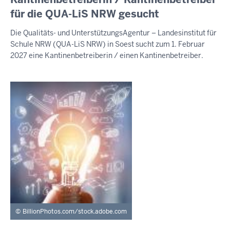
8.
für die QUA-LiS NRW gesucht
August
Die Qualitäts- und UnterstützungsAgentur – Landesinstitut für
2026
Schule NRW (QUA-LiS NRW) in Soest sucht zum 1. Februar
-
2027 eine Kantinenbetreiberin / einen Kantinenbetreiber.
13:32
BillionPhotos.com/stock.adobe.com