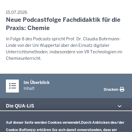
PRESSEMITTEILUNG
15.07.2026
Neue Podcastfolge Fachdidaktik für die
Samstag,
8.
Praxis: Chemie
August
In Folge 8 des Podcasts spricht Prof. Dr. Claudia Bohrmann-
2026
Linde von der Uni Wuppertal über den Einsatz digitaler
-
Unterrichtsmethoden, insbesondere von VR Technologien im
13:32
Chemieunterricht.
Im Überblick
Inhalt
Drucken
Die QUA-LiS
Datenschutzeinstellungen
Aufgaben
Schulentwicklung NRW
Auf dieser Seite werden Cookies verwendet.
Durch Anklicken des/der
Tagungsbetrieb
Cookie-Button(s) erklären Sie sich damit einverstanden, dass wir