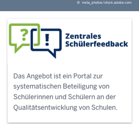
©
insta_photos/stock.adobe.com