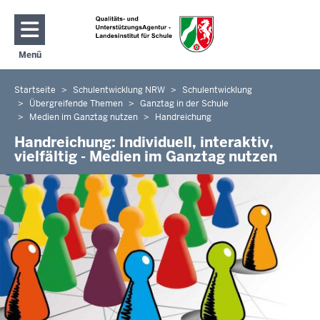
Direkt zum Inhalt
Menü
Navigation aktivieren/deaktivieren: Hauptmenü
Startseite
Schulentwicklung NRW
Schulentwicklung
Sie
Übergreifende Themen
Ganztag in der Schule
befinden
Medien im Ganztag nutzen
Handreichung
sich
Handreichung: Individuell, interaktiv,
hier
vielfältig - Medien im Ganztag nutzen