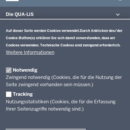
Die QUA-LiS
Datenschutzeinstellungen
Aufgaben
Schulentwicklung NRW
Auf dieser Seite werden Cookies verwendet.
Durch Anklicken des/der
Tagungsbetrieb
Cookie-Button(s) erklären Sie sich damit einverstanden, dass wir
Veranstaltungen
Schulentwicklung
Cookies verwenden. Technische Cookies sind zwingend erforderlich.
Standardsicherung NRW
Anreise
Unterricht
Weitere Informationen
Veröffentlichungen
Unterrichtsvorgaben
Lehrplannavigator NRW
Organisation
Evaluation/Diagnose
Notwendig
Leitbild
Professionalisierung
Zwingend notwendig (Cookies, die für die Nutzung der
Stellenangebote
Berufsbildung NRW
Seite zwingend vorhanden sein müssen.)
Über uns
Tracking
Erwachsenenbildung
Nutzungsstatistiken (Cookies, die für die Erfassung
Ihrer Seitenzugriffe notwendig sind.)
Wir über uns
Kontakt
Fachtagungen und Qualifizierungen
Innovationen in der Weiterbildung