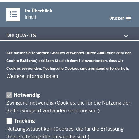
Im Überblick
Inhalt
Drucken
Die QUA-LiS
Datenschutzeinstellungen
Aufgaben
Schulentwicklung NRW
Auf dieser Seite werden Cookies verwendet.
Durch Anklicken des/der
Tagungsbetrieb
Cookie-Button(s) erklären Sie sich damit einverstanden, dass wir
Veranstaltungen
Schulentwicklung
Cookies verwenden. Technische Cookies sind zwingend erforderlich.
Standardsicherung NRW
Anreise
Unterricht
Weitere Informationen
Veröffentlichungen
Unterrichtsvorgaben
Lehrplannavigator NRW
Organisation
Evaluation/Diagnose
Notwendig
Leitbild
Professionalisierung
Zwingend notwendig (Cookies, die für die Nutzung der
Stellenangebote
Berufsbildung NRW
Seite zwingend vorhanden sein müssen.)
Über uns
Tracking
Erwachsenenbildung
Nutzungsstatistiken (Cookies, die für die Erfassung
Ihrer Seitenzugriffe notwendig sind.)
Wir über uns