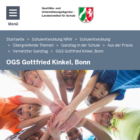
Direkt zum Inhalt
Menü
Navigation aktivieren/deaktivieren: Hauptmenü
Startseite
Schulentwicklung NRW
Schulentwicklung
Sie
Übergreifende Themen
Ganztag in der Schule
Aus der Praxis
befinden
Vernetzter Ganztag
OGS Gottfried Kinkel, Bonn
sich
OGS Gottfried Kinkel, Bonn
hier