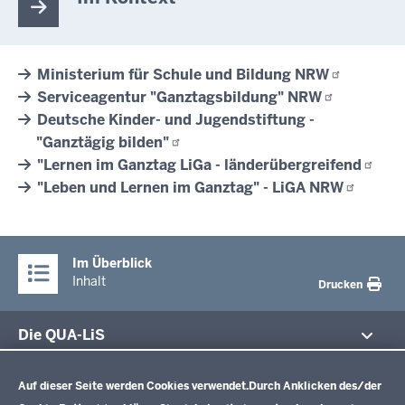
Ministerium für Schule und Bildung
NRW
Serviceagentur "Ganztagsbildung"
NRW
Deutsche Kinder- und Jugendstiftung -
"Ganztägig
bilden"
"Lernen im Ganztag LiGa -
länderübergreifend
"Leben und Lernen im Ganztag" - LiGA
NRW
Im Überblick
Inhalt
Drucken
Die QUA-LiS
Datenschutzeinstellungen
Aufgaben
Schulentwicklung NRW
Auf dieser Seite werden Cookies verwendet.
Durch Anklicken des/der
Tagungsbetrieb