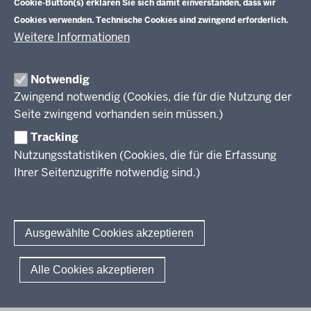
Cookie-Button(s) erklären Sie sich damit einverstanden, dass wir
Veranstaltungen
Schulentwicklung
Cookies verwenden. Technische Cookies sind zwingend erforderlich.
Standardsicherung NRW
Anreise
Unterricht
Weitere Informationen
Veröffentlichungen
Unterrichtsvorgaben
Lehrplannavigator NRW
Organisation
Evaluation/Diagnose
Notwendig
Leitbild
Professionalisierung
Zwingend notwendig (Cookies, die für die Nutzung der
Stellenangebote
Berufsbildung NRW
Seite zwingend vorhanden sein müssen.)
Über uns
Tracking
Erwachsenenbildung
Nutzungsstatistiken (Cookies, die für die Erfassung
Ihrer Seitenzugriffe notwendig sind.)
Wir über uns
Kontakt
Fachtagungen und Qualifizierungen
Innovationen in der Weiterbildung
Amtsblatt
abonnieren
Berichtswesen Weiterbildung
Ausgewählte Cookies akzeptieren
ElternMitWirkung NRW
KI:EB
© 2026 QUA-LiS
Alle Cookies akzeptieren
Fußzeile
Impressum
Datenschutzerklärung
Meldestelle