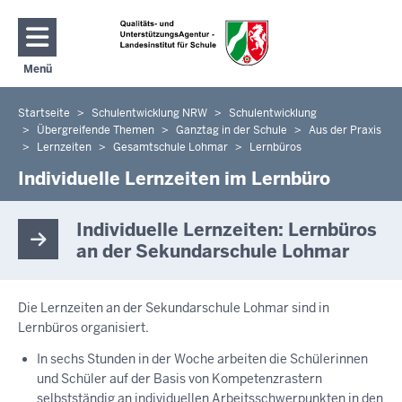
Direkt zum Inhalt
Menü
Navigation aktivieren/deaktivieren: Hauptmenü
Startseite
Schulentwicklung NRW
Schulentwicklung
Sie
Übergreifende Themen
Ganztag in der Schule
Aus der Praxis
befinden
Lernzeiten
Gesamtschule Lohmar
Lernbüros
sich
Individuelle Lernzeiten im Lernbüro
hier
Individuelle Lernzeiten: Lernbüros
an der Sekundarschule Lohmar
Die Lernzeiten an der Sekundarschule Lohmar sind in
Lernbüros organisiert.
In sechs Stunden in der Woche arbeiten die Schülerinnen
und Schüler auf der Basis von Kompetenzrastern
selbstständig an individuellen Arbeitsschwerpunkten in den