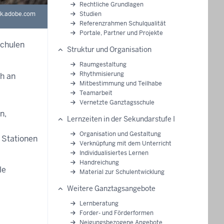
Rechtliche Grundlagen
Studien
ck.adobe.com
Referenzrahmen Schulqualität
Portale, Partner und Projekte
schulen
Struktur und Organisation
Raumgestaltung
Rhythmisierung
ch an
Mitbestimmung und Teilhabe
Teamarbeit
Vernetzte Ganztagsschule
n,
Lernzeiten in der Sekundarstufe I
Organisation und Gestaltung
 Stationen
Verknüpfung mit dem Unterricht
Individualisiertes Lernen
Handreichung
le
Material zur Schulentwicklung
Weitere Ganztagsangebote
Lernberatung
Forder- und Förderformen
Neigungsbezogene Angebote