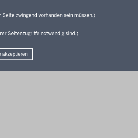
Weiterbi
Elter
r Seite zwingend vorhanden sein müssen.)
KI:EB
rer Seitenzugriffe notwendig sind.)
s akzeptieren
Fußzeile