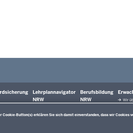
rdsicherung
Lehrplannavigator
Berufsbildung
Erwac
NRW
NRW
Wir üb
Facht
Qualifiz
 Cookie-Button(s) erklären Sie sich damit einverstanden, dass wir Cookies v
Innova
Weiterbi
Beric