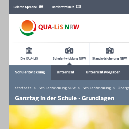
Barrierearme
Sprachen
Leichte Sprache
Barrierefreiheit
Main
Menu
Die QUA-LiS
Schulentwicklung NRW
Standardsicherung NRW
Sekundärmenü
Schulentwicklung
Unterricht
Unterrichtsvorgaben
Untermenü öffnen
Untermenü öffnen
Startseite
Schulentwicklung NRW
Schulentwicklung
Überg
Sie
befinden
Ganztag in der Schule - Grundlagen
sich
hier