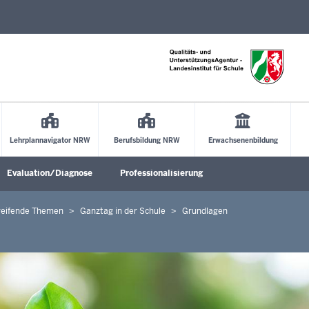
Direkt zum Inhalt
Lehrplannavigator NRW
Berufsbildung NRW
Erwachsenenbildung
Evaluation/Diagnose
Professionalisierung
Untermenü öffnen
Untermenü öffnen
Untermenü öffne
reifende Themen
Ganztag in der Schule
Grundlagen