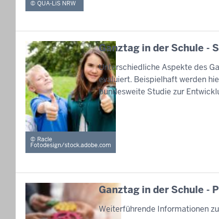
QUA-LiS NRW
Ganztag in der Schule - 
Unterschiedliche Aspekte des Ga
evaluiert. Beispielhaft werden h
bundesweite Studie zur Entwickl
Racle
Fotodesign/stock.adobe.com
Ganztag in der Schule - 
Weiterführende Informationen z