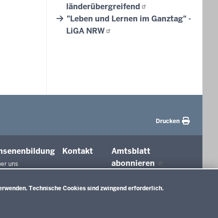
länderübergreifend
"Leben und Lernen im Ganztag" -
LiGA
NRW
Drucken
hsenenbildung
Kontakt
Amtsblatt
abonnieren
er uns
agungen und
ierungen
erwenden. Technische Cookies sind zwingend erforderlich.
tionen in der
ldung
htswesen