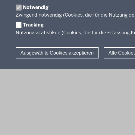
Professionalisierung
Veröffentlichungen
Notwendig
Organisation
Zwingend notwendig (Cookies, die für die Nutzung de
Leitbild
Tracking
Nutzungsstatistiken (Cookies, die für die Erfassung Ih
Stellenangebote
Über uns
Ausgewählte Cookies akzeptieren
Alle Cookie
© 2026 QUA-LiS