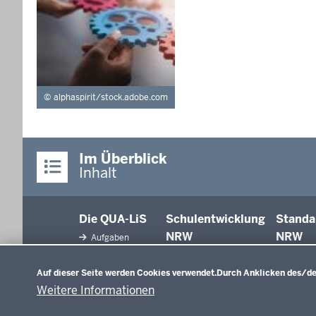
alphaspirit/stock.adobe.com
Im Überblick
Inhalt
Die QUA-LiS
Schulentwicklung
Standa
NRW
NRW
Aufgaben
Datenschutzeinstellungen
Tagungsbetrieb
Schulentwicklung
Auf dieser Seite werden Cookies verwendet.
Durch Anklicken des/der
Unterricht
Veranstaltungen
Weitere Informationen
Unterrichtsvorgaben
Anreise
Evaluation/Diagnose