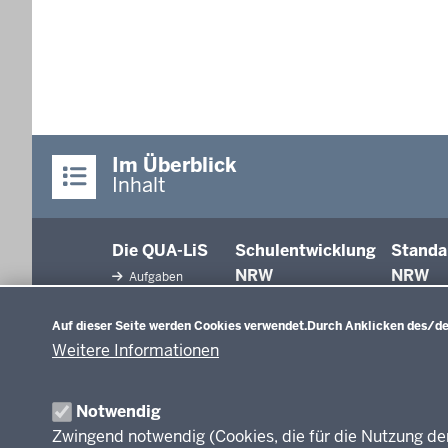
Im Überblick
Inhalt
Die QUA-LiS
Schulentwicklung
Standa
NRW
NRW
Aufgaben
Datenschutzeinstellungen
Tagungsbetrieb
Schulentwicklung
Auf dieser Seite werden Cookies verwendet.
Durch Anklicken des/der
Unterricht
Veranstaltungen
Weitere Informationen
Unterrichtsvorgaben
Anreise
Evaluation/Diagnose
Professionalisierung
Veröffentlichungen
Notwendig
Organisation
Zwingend notwendig (Cookies, die für die Nutzung de