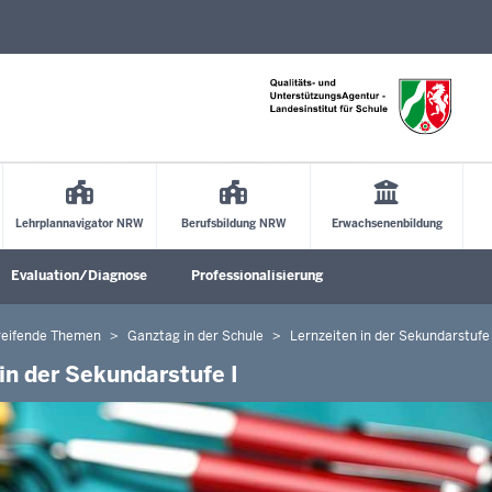
Direkt zum Inhalt
Lehrplannavigator NRW
Berufsbildung NRW
Erwachsenenbildung
Evaluation/Diagnose
Professionalisierung
Untermenü öffnen
Untermenü öffnen
Untermenü öffne
reifende Themen
Ganztag in der Schule
Lernzeiten in der Sekundarstufe 
in der Sekundarstufe I