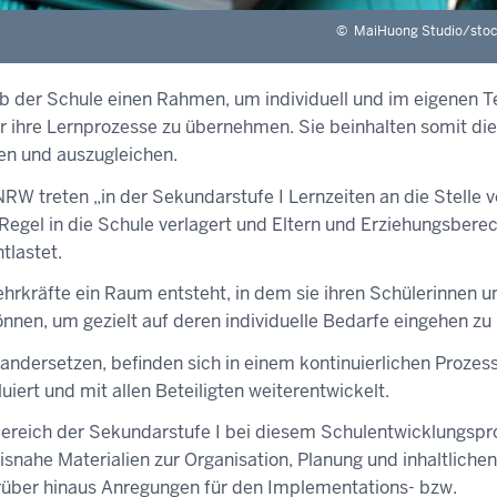
©
MaiHuong Studio/sto
lb der Schule einen Rahmen, um individuell und im eigenen 
r ihre Lernprozesse zu übernehmen. Sie beinhalten somit die
en und auszugleichen.
NRW treten „in der Sekundarstufe I Lernzeiten an die Stelle 
egel in die Schule verlagert und Eltern und Erziehungsberec
tlastet.
Lehrkräfte ein Raum entsteht, in dem sie ihren Schülerinnen u
nnen, um gezielt auf deren individuelle Bedarfe eingehen zu
ndersetzen, befinden sich in einem kontinuierlichen Prozes
ert und mit allen Beteiligten weiterentwickelt.
Bereich der Sekundarstufe I bei diesem Schulentwicklungspr
isnahe Materialien zur Organisation, Planung und inhaltlichen
darüber hinaus Anregungen für den Implementations- bzw.