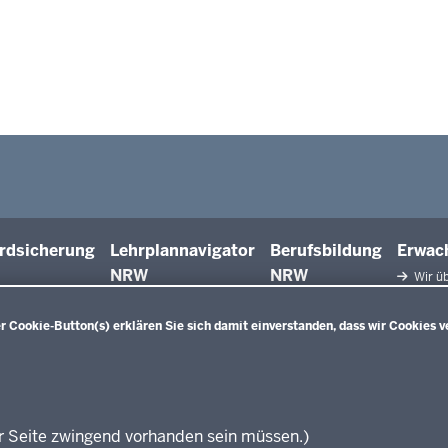
rdsicherung
Lehrplannavigator
Berufsbildung
Erwac
NRW
NRW
Wir üb
Facht
Qualifiz
 Cookie-Button(s) erklären Sie sich damit einverstanden, dass wir Cookies v
Innova
Weiterbi
Beric
Weiterbi
Elter
r Seite zwingend vorhanden sein müssen.)
KI:EB