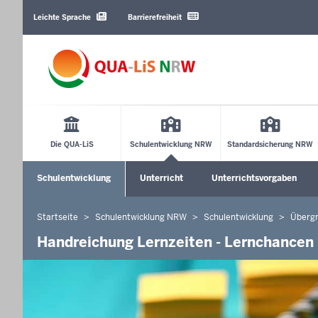
Barrierearme
Sprachen
Leichte Sprache
Barrierefreiheit
Main
Menu
Die QUA-LiS
Schulentwicklung NRW
Standardsicherung NRW
Sekundärmenü
Schulentwicklung
Unterricht
Unterrichtsvorgaben
Untermenü öffnen
Untermenü öffnen
Startseite
Schulentwicklung NRW
Schulentwicklung
Überg
Sie
befinden
Handreichung Lernzeiten - Lernchancen 
sich
hier