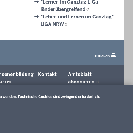
"Lernen im Ganztag LiGa -
länderübergreifend
"Leben und Lernen im Ganztag" -
LiGA
NRW
Drucken
hsenenbildung
Kontakt
Amtsblatt
abonnieren
er uns
agungen und
ierungen
erwenden. Technische Cookies sind zwingend erforderlich.
tionen in der
ldung
htswesen
ldung
nMitWirkung NRW