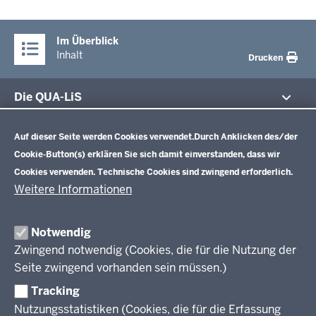
Im Überblick
Inhalt
Drucken
Die QUA-LiS
Datenschutzeinstellungen
Aufgaben
Schulentwicklung NRW
Auf dieser Seite werden Cookies verwendet.
Durch Anklicken des/der
Tagungsbetrieb
Cookie-Button(s) erklären Sie sich damit einverstanden, dass wir
Veranstaltungen
Schulentwicklung
Cookies verwenden. Technische Cookies sind zwingend erforderlich.
Standardsicherung NRW
Anreise
Unterricht
Weitere Informationen
Veröffentlichungen
Unterrichtsvorgaben
Lehrplannavigator NRW
Organisation
Evaluation/Diagnose
Notwendig
Leitbild
Professionalisierung
Zwingend notwendig (Cookies, die für die Nutzung der
Stellenangebote
Berufsbildung NRW
Seite zwingend vorhanden sein müssen.)
Über uns
Tracking
Erwachsenenbildung
Nutzungsstatistiken (Cookies, die für die Erfassung