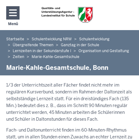
Direkt zum Inhalt
Menü
Navigation aktivieren/deaktivieren: Hauptmenü
Startseite
Schulentwicklung NRW
Schulentwicklung
Sie
Übergreifende Themen
Ganztag in der Schule
befinden
Lernzeiten in der Sekundarstufe I
Organisation und Gestaltung
sich
Zeiten
Marie-Kahle-Gesamtschule
hier
Marie-Kahle-Gesamtschule, Bonn
1/3 der Unterrichtszeit aller Fächer findet nicht mehr im
regulären Kursverbund, sondern im Rahmen der Daltonzeit als
selbstständige Lernzeit statt. Für ein dreistündiges Fach (135
Min.) bedeutet dies z. B., dass im Schnitt 90 Minuten regulär
unterrichtet werden, 45 Minuten arbeiten die Schülerinnen
und Schüler in Daltonstunden für dieses Fach.
Fach- und Daltonunterricht finden im 60-Minuten-Rhythmus
statt, um in allen Stunden einen Zuwachs an echter Lernzeit zu