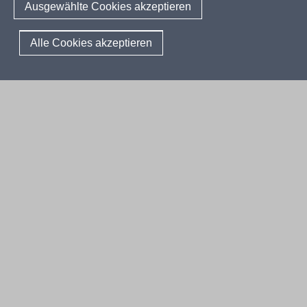
Berichtswesen Weiterbildung
Ausgewählte Cookies akzeptieren
ElternMitWirkung NRW
KI:EB
© 2026 QUA-LiS
Alle Cookies akzeptieren
Fußzeile
Impressum
Datenschutzerklärung
Meldestelle