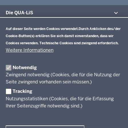
Die QUA-LiS
Datenschutzeinstellungen
Aufgaben
Schulentwicklung NRW
Auf dieser Seite werden Cookies verwendet.
Durch Anklicken des/der
Tagungsbetrieb
Cookie-Button(s) erklären Sie sich damit einverstanden, dass wir
Veranstaltungen
Schulentwicklung
Cookies verwenden. Technische Cookies sind zwingend erforderlich.
Standardsicherung NRW
Anreise
Unterricht
Weitere Informationen
Veröffentlichungen
Unterrichtsvorgaben
Lehrplannavigator NRW
Organisation
Evaluation/Diagnose
Notwendig
Leitbild
Professionalisierung
Zwingend notwendig (Cookies, die für die Nutzung der
Stellenangebote
Berufsbildung NRW
Seite zwingend vorhanden sein müssen.)
Über uns
Tracking
Erwachsenenbildung
Nutzungsstatistiken (Cookies, die für die Erfassung
Ihrer Seitenzugriffe notwendig sind.)
Wir über uns
Kontakt
Fachtagungen und Qualifizierungen
Innovationen in der Weiterbildung
Amtsblatt
abonnieren