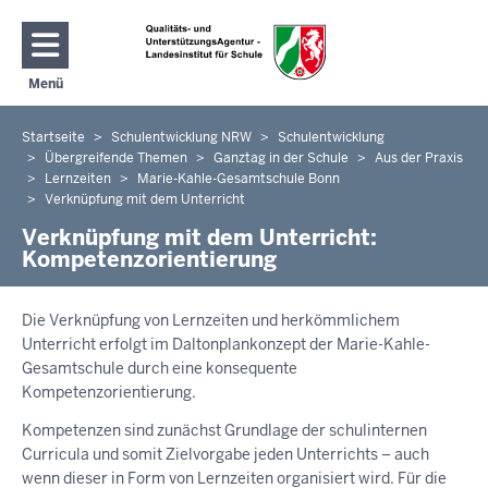
Direkt zum Inhalt
Menü
Navigation aktivieren/deaktivieren: Hauptmenü
Startseite
Schulentwicklung NRW
Schulentwicklung
Sie
Übergreifende Themen
Ganztag in der Schule
Aus der Praxis
befinden
Lernzeiten
Marie-Kahle-Gesamtschule Bonn
sich
Verknüpfung mit dem Unterricht
hier
Verknüpfung mit dem Unterricht:
Kompetenzorientierung
Die Verknüpfung von Lernzeiten und herkömmlichem
Unterricht erfolgt im Daltonplankonzept der Marie-Kahle-
Gesamtschule durch eine konsequente
Kompetenzorientierung.
Kompetenzen sind zunächst Grundlage der schulinternen
Curricula und somit Zielvorgabe jeden Unterrichts – auch
wenn dieser in Form von Lernzeiten organisiert wird. Für die