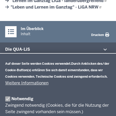
"Lernen im Ganztag LiGa -
länderübergreifend
"Leben und Lernen im Ganztag" - LiGA
NRW
Im Überblick
Inhalt
Drucken
Die QUA-LiS
Datenschutzeinstellungen
Aufgaben
Schulentwicklung NRW
Auf dieser Seite werden Cookies verwendet.
Durch Anklicken des/der
Tagungsbetrieb
Cookie-Button(s) erklären Sie sich damit einverstanden, dass wir
Veranstaltungen
Schulentwicklung
Cookies verwenden. Technische Cookies sind zwingend erforderlich.
Standardsicherung NRW
Anreise
Unterricht
Weitere Informationen
Veröffentlichungen
Unterrichtsvorgaben
Lehrplannavigator NRW
Organisation
Evaluation/Diagnose
Notwendig
Leitbild
Professionalisierung
Zwingend notwendig (Cookies, die für die Nutzung der
Stellenangebote
Berufsbildung NRW
Seite zwingend vorhanden sein müssen.)
Über uns