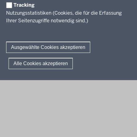
Tracking
Erwachsenenbildung
Nutzungsstatistiken (Cookies, die für die Erfassung
Ihrer Seitenzugriffe notwendig sind.)
Wir über uns
Kontakt
Fachtagungen und Qualifizierungen
Innovationen in der Weiterbildung
Amtsblatt
abonnieren
Berichtswesen Weiterbildung
Ausgewählte Cookies akzeptieren
ElternMitWirkung NRW
KI:EB
© 2026 QUA-LiS
Alle Cookies akzeptieren
Fußzeile
Impressum
Datenschutzerklärung
Meldestelle