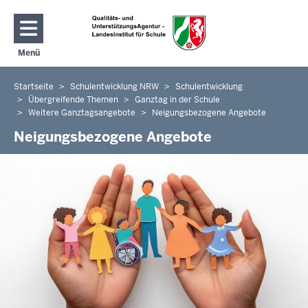
Direkt zum Inhalt
Menü
Navigation aktivieren/deaktivieren: Hauptmenü
Startseite
Schulentwicklung NRW
Schulentwicklung
Sie
Übergreifende Themen
Ganztag in der Schule
befinden
Weitere Ganztagsangebote
Neigungsbezogene Angebote
sich
Neigungsbezogene Angebote
hier