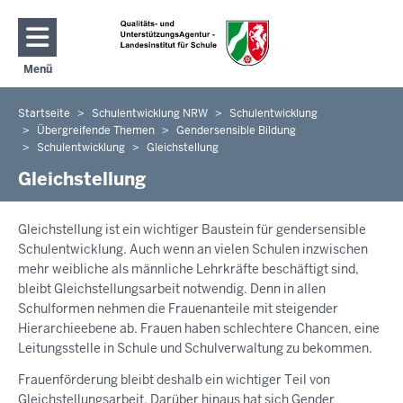
Direkt zum Inhalt
Menü
Navigation aktivieren/deaktivieren: Hauptmenü
Startseite
Schulentwicklung NRW
Schulentwicklung
Sie
Übergreifende Themen
Gendersensible Bildung
befinden
Schulentwicklung
Gleichstellung
sich
Gleichstellung
hier
Gleichstellung ist ein wichtiger Baustein für gendersensible
Schulentwicklung. Auch wenn an vielen Schulen inzwischen
mehr weibliche als männliche Lehrkräfte beschäftigt sind,
bleibt Gleichstellungsarbeit notwendig. Denn in allen
Schulformen nehmen die Frauenanteile mit steigender
Hierarchieebene ab. Frauen haben schlechtere Chancen, eine
Leitungsstelle in Schule und Schulverwaltung zu bekommen.
Frauenförderung bleibt deshalb ein wichtiger Teil von
Gleichstellungsarbeit. Darüber hinaus hat sich Gender