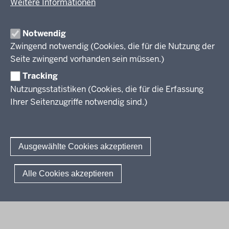
Weitere Informationen
Veröffentlichungen
Unterrichtsvorgaben
Lehrplannavigator NRW
Organisation
Evaluation/Diagnose
Notwendig
Leitbild
Professionalisierung
Zwingend notwendig (Cookies, die für die Nutzung der
Stellenangebote
Berufsbildung NRW
Seite zwingend vorhanden sein müssen.)
Über uns
Tracking
Erwachsenenbildung
Nutzungsstatistiken (Cookies, die für die Erfassung
Ihrer Seitenzugriffe notwendig sind.)
Wir über uns
Kontakt
Fachtagungen und Qualifizierungen
Innovationen in der Weiterbildung
Amtsblatt
abonnieren
Berichtswesen Weiterbildung
Ausgewählte Cookies akzeptieren
ElternMitWirkung NRW
KI:EB
© 2026 QUA-LiS
Alle Cookies akzeptieren
Fußzeile
Impressum
Datenschutzerklärung
Meldestelle