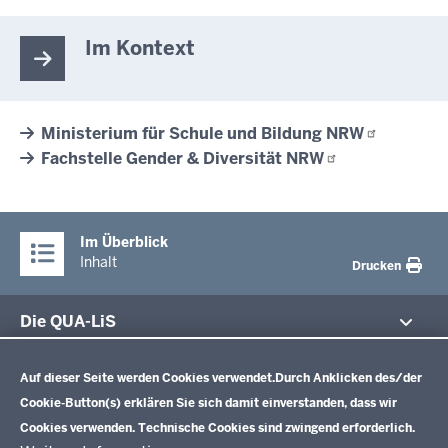
Im Kontext
Ministerium für Schule und Bildung
NRW
Fachstelle Gender & Diversität
NRW
Im Überblick
Inhalt
Drucken
Die QUA-LiS
Datenschutzeinstellungen
Aufgaben
Schulentwicklung NRW
Auf dieser Seite werden Cookies verwendet.
Durch Anklicken des/der
Tagungsbetrieb
Cookie-Button(s) erklären Sie sich damit einverstanden, dass wir
Veranstaltungen
Schulentwicklung
Cookies verwenden. Technische Cookies sind zwingend erforderlich.
Standardsicherung NRW
Anreise
Unterricht