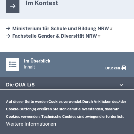
Im Kontext
Ministerium für Schule und Bildung
NRW
Fachstelle Gender & Diversität
NRW
Im Überblick
Inhalt
Drucken
Die QUA-LiS
Datenschutzeinstellungen
Aufgaben
Schulentwicklung NRW
Auf dieser Seite werden Cookies verwendet.
Durch Anklicken des/der
Tagungsbetrieb
Cookie-Button(s) erklären Sie sich damit einverstanden, dass wir
Veranstaltungen
Schulentwicklung
Cookies verwenden. Technische Cookies sind zwingend erforderlich.
Standardsicherung NRW
Anreise
Unterricht
Weitere Informationen
Veröffentlichungen
Unterrichtsvorgaben