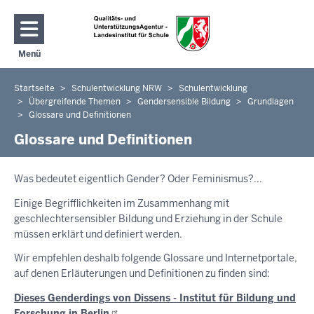
Direkt zum Inhalt
Menü
Navigation aktivieren/deaktivieren: Hauptmenü
Startseite
Schulentwicklung NRW
Schulentwicklung
Sie
Übergreifende Themen
Gendersensible Bildung
Grundlagen
befinden
Glossare und Definitionen
sich
Glossare und Definitionen
hier
Was bedeutet eigentlich Gender? Oder Feminismus?...
Einige Begrifflichkeiten im Zusammenhang mit
geschlechtersensibler Bildung und Erziehung in der Schule
müssen erklärt und definiert werden.
Wir empfehlen deshalb folgende Glossare und Internetportale,
auf denen Erläuterungen und Definitionen zu finden sind:
Dieses Genderdings von Dissens - Institut für Bildung und
Forschung in
Berlin