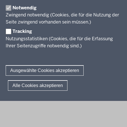
Lehrplannavigator NRW
Organisation
Evaluation/Diagnose
Notwendig
Leitbild
Professionalisierung
Zwingend notwendig (Cookies, die für die Nutzung der
Stellenangebote
Berufsbildung NRW
Seite zwingend vorhanden sein müssen.)
Über uns
Tracking
Erwachsenenbildung
Nutzungsstatistiken (Cookies, die für die Erfassung
Ihrer Seitenzugriffe notwendig sind.)
Wir über uns
Kontakt
Fachtagungen und Qualifizierungen
Innovationen in der Weiterbildung
Amtsblatt
abonnieren
Berichtswesen Weiterbildung
Ausgewählte Cookies akzeptieren
ElternMitWirkung NRW
KI:EB
© 2026 QUA-LiS
Alle Cookies akzeptieren
Fußzeile
Impressum
Datenschutzerklärung
Meldestelle