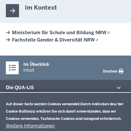
Im Kontext
Ministerium für Schule und Bildung
NRW
Fachstelle Gender & Diversität
NRW
Im Überblick
Inhalt
Drucken
Die QUA-LiS
Datenschutzeinstellungen
Aufgaben
Schulentwicklung NRW
Auf dieser Seite werden Cookies verwendet.
Durch Anklicken des/der
Tagungsbetrieb
Cookie-Button(s) erklären Sie sich damit einverstanden, dass wir
Veranstaltungen
Schulentwicklung
Cookies verwenden. Technische Cookies sind zwingend erforderlich.
Standardsicherung NRW
Anreise
Unterricht
Weitere Informationen
Veröffentlichungen