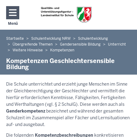
Direkt zum Inhalt
Menü
Navigation aktivieren/deaktivieren: Hauptmenü
Startseite
Schulentwicklung NRW
Schulentwicklung
Sie
Übergreifende Themen
Gendersensible Bildung
Unterricht
befinden
Weitere Hinweise
Kompetenzen
sich
Kompetenzen Geschlechtersensible
hier
Bildung
Die Schule unterrichtet und erzieht junge Menschen im Sinne
der Gleichberechtigung der Geschlechter und vermittelt die
hierfür erforderlichen Kenntnisse, Fähigkeiten, Fertigkeiten
und Werthaltungen (vgl. § 2 SchulG). Diese werden auch als
Genderkompetenz
bezeichnet und während der gesamten
Schulzeit im Zusammenspiel aller Fächer und Lernsituationen
auf- und ausgebaut.
Die folgenden
Kompetenzbeschreibungen
konkretisieren