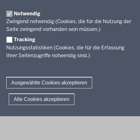
Unterrichtsvorgaben
Lehrplannavigator NRW
Organisation
Evaluation/Diagnose
Notwendig
Leitbild
Professionalisierung
Zwingend notwendig (Cookies, die für die Nutzung der
Stellenangebote
Berufsbildung NRW
Seite zwingend vorhanden sein müssen.)
Über uns
Tracking
Erwachsenenbildung
Nutzungsstatistiken (Cookies, die für die Erfassung
Ihrer Seitenzugriffe notwendig sind.)
Wir über uns
Kontakt
Fachtagungen und Qualifizierungen
Innovationen in der Weiterbildung
Amtsblatt
abonnieren
Berichtswesen Weiterbildung
Ausgewählte Cookies akzeptieren
ElternMitWirkung NRW
KI:EB
© 2026 QUA-LiS
Alle Cookies akzeptieren
Fußzeile
Impressum
Datenschutzerklärung
Meldestelle