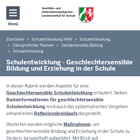
Direkt zum Inhalt
Menü
Navigation aktivieren/deaktivieren: Hauptmenü
Startseite
Schulentwicklung NRW
Schulentwicklung
Sie
Übergreifende Themen
Gendersensible Bildung
befinden
Schulentwicklung
sich
Schulentwicklung - Geschlechtersensible
hier
Bildung und Erziehung in der Schule
In dieser Rubrik werden Aspekte für eine
Geschlechtersensible Schulentwicklung
erläutert. Neben
Basisinformationen für geschlechtersensible
Schulentwicklung
wird auch das systematisches Vorgehen
anhand eines
Reflexionskreislaufs
dargestellt.
Weiterhin werden mögliche
Maßnahmen
, um
geschlechtersensible Bildung und Erziehung in der Schule zu
fördern, beispielhaft aufgeführt. Mit Blick auf