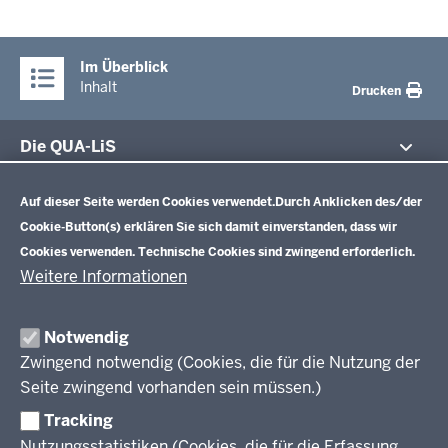
Im Überblick
Inhalt
Drucken
Die QUA-LiS
Datenschutzeinstellungen
Aufgaben
Schulentwicklung NRW
Auf dieser Seite werden Cookies verwendet.
Durch Anklicken des/der
Tagungsbetrieb
Cookie-Button(s) erklären Sie sich damit einverstanden, dass wir
Veranstaltungen
Schulentwicklung
Cookies verwenden. Technische Cookies sind zwingend erforderlich.
Standardsicherung NRW
Anreise
Unterricht
Weitere Informationen
Veröffentlichungen
Unterrichtsvorgaben
Lehrplannavigator NRW
Organisation
Evaluation/Diagnose
Notwendig
Leitbild
Professionalisierung
Zwingend notwendig (Cookies, die für die Nutzung der
Stellenangebote
Berufsbildung NRW
Seite zwingend vorhanden sein müssen.)
Über uns
Tracking
Erwachsenenbildung
Nutzungsstatistiken (Cookies, die für die Erfassung