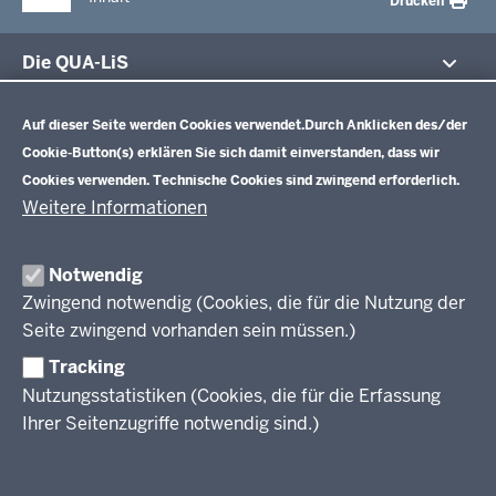
Drucken
Die QUA-LiS
Datenschutzeinstellungen
Aufgaben
Schulentwicklung NRW
Auf dieser Seite werden Cookies verwendet.
Durch Anklicken des/der
Tagungsbetrieb
Cookie-Button(s) erklären Sie sich damit einverstanden, dass wir
Veranstaltungen
Schulentwicklung
Cookies verwenden. Technische Cookies sind zwingend erforderlich.
Standardsicherung NRW
Anreise
Unterricht
Weitere Informationen
Veröffentlichungen
Unterrichtsvorgaben
Lehrplannavigator NRW
Organisation
Evaluation/Diagnose
Notwendig
Leitbild
Professionalisierung
Zwingend notwendig (Cookies, die für die Nutzung der
Stellenangebote
Berufsbildung NRW
Seite zwingend vorhanden sein müssen.)
Über uns
Tracking
Erwachsenenbildung
Nutzungsstatistiken (Cookies, die für die Erfassung
Ihrer Seitenzugriffe notwendig sind.)
Wir über uns
Kontakt
Fachtagungen und Qualifizierungen
Innovationen in der Weiterbildung