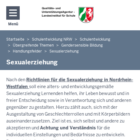
Direkt zum Inhalt
Menü
Navigation aktivieren/deaktivieren: Hauptmenü
Startseite
Schulentwicklung NRW
Schulentwicklung
Sie
Übergreifende Themen
Gendersensible Bildung
befinden
Handlungsfelder
Sexualerziehung
sich
Sexualerziehung
hier
Nach den
Richtlinien für die Sexualerziehung in Nordrhein-
Westfalen
soll eine alters- und entwicklungsgemäße
Sexualerziehung Lernenden helfen, ihr Leben bewusst und in
freier Entscheidung sowie in Verantwortung sich und anderen
gegenüber zu gestalten. Hierzu zählt auch, sich mit der
Ausgestaltung von Geschlechterrollen und mit Körperbildern
auseinanderzusetzen. Ziel ist es, sich selbst und andere zu
akzeptieren und
Achtung und Verständnis
für die
individuellen Einstellungen und Bedürfnisse zu entwickeln.