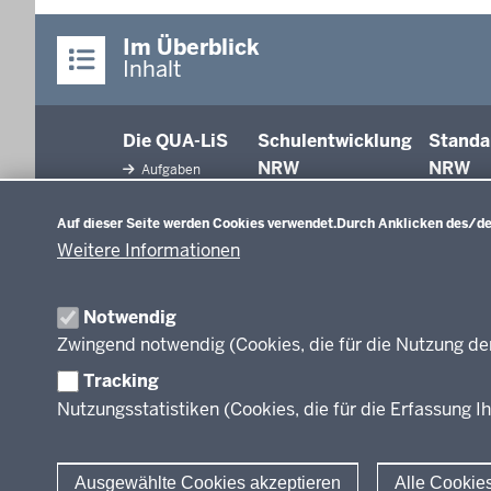
Im Überblick
Inhalt
Die QUA-LiS
Schulentwicklung
Standa
NRW
NRW
Aufgaben
Datenschutzeinstellungen
Tagungsbetrieb
Schulentwicklung
Auf dieser Seite werden Cookies verwendet.
Durch Anklicken des/der
Unterricht
Veranstaltungen
Weitere Informationen
Unterrichtsvorgaben
Anreise
Evaluation/Diagnose
Professionalisierung
Veröffentlichungen
Notwendig
Organisation
Zwingend notwendig (Cookies, die für die Nutzung de
Leitbild
Tracking
Nutzungsstatistiken (Cookies, die für die Erfassung Ih
Stellenangebote
Über uns
Ausgewählte Cookies akzeptieren
Alle Cookie