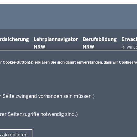
rdsicherung
Lehrplannavigator
Berufsbildung
Erwac
NRW
NRW
Wir üb
Facht
Qualifiz
 Cookie-Button(s) erklären Sie sich damit einverstanden, dass wir Cookies v
Innova
Weiterbi
Beric
Weiterbi
Elter
r Seite zwingend vorhanden sein müssen.)
KI:EB
rer Seitenzugriffe notwendig sind.)
s akzeptieren