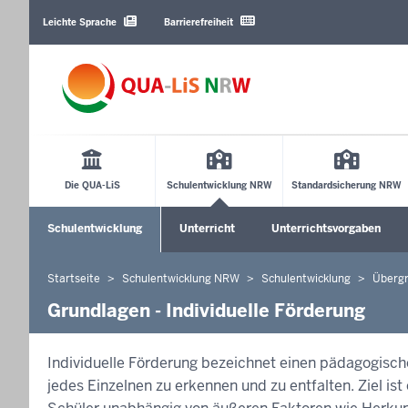
Barrierearme
Sprachen
Leichte Sprache
Barrierefreiheit
Main
Menu
Die QUA-LiS
Schulentwicklung NRW
Standardsicherung NRW
Sekundärmenü
Schulentwicklung
Unterricht
Unterrichtsvorgaben
Untermenü öffnen
Untermenü öffnen
Startseite
Schulentwicklung NRW
Schulentwicklung
Überg
Sie
befinden
Grundlagen - Individuelle Förderung
sich
hier
Individuelle Förderung bezeichnet einen pädagogische
jedes Einzelnen zu erkennen und zu entfalten. Ziel is