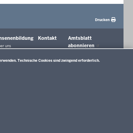
Drucken
hsenenbildung
Kontakt
Amtsblatt
abonnieren
er uns
agungen und
ierungen
erwenden. Technische Cookies sind zwingend erforderlich.
tionen in der
ldung
htswesen
ldung
nMitWirkung NRW