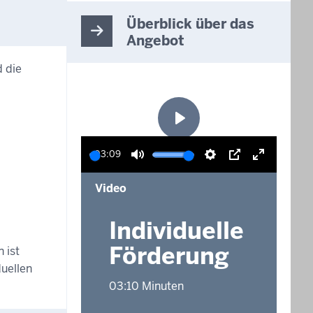
Überblick über das
Angebot
d die
Wiedergabe
03:09
Wiedergabe
Ton
Einstellungen
Picture-
Vollbildm
Video
stummschalten
in-
aktivieren
picture
Individuelle
Förderung
 ist
uellen
03:10 Minuten