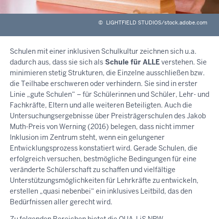
©
LIGHTFIELD STUDIOS/stock.adobe.com
Schulen mit einer inklusiven Schulkultur zeichnen sich u.a.
dadurch aus, dass sie sich als
Schule für ALLE
verstehen. Sie
minimieren stetig Strukturen, die Einzelne ausschließen bzw.
die Teilhabe erschweren oder verhindern. Sie sind in erster
Linie „gute Schulen“ – für Schülerinnen und Schüler, Lehr- und
Fachkräfte, Eltern und alle weiteren Beteiligten. Auch die
Untersuchungsergebnisse über Preisträgerschulen des Jakob
Muth-Preis von Werning (2016) belegen, dass nicht immer
Inklusion im Zentrum steht, wenn ein gelungener
Entwicklungsprozess konstatiert wird. Gerade Schulen, die
erfolgreich versuchen, bestmögliche Bedingungen für eine
veränderte Schülerschaft zu schaffen und vielfältige
Unterstützungsmöglichkeiten für Lehrkräfte zu entwickeln,
erstellen „quasi nebenbei“ ein inklusives Leitbild, das den
Bedürfnissen aller gerecht wird.
Zu folgenden Bereichen bietet die QUA-LiS NRW