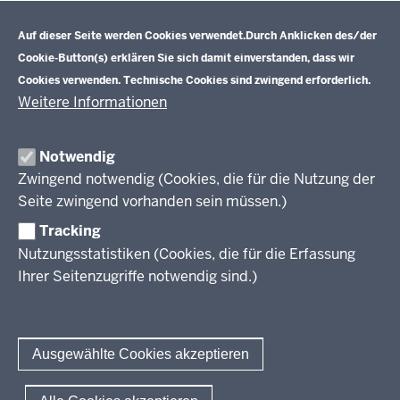
Datenschutzeinstellungen
Aufgaben
Schulentwicklung NRW
Auf dieser Seite werden Cookies verwendet.
Durch Anklicken des/der
Tagungsbetrieb
Cookie-Button(s) erklären Sie sich damit einverstanden, dass wir
Veranstaltungen
Schulentwicklung
Cookies verwenden. Technische Cookies sind zwingend erforderlich.
Standardsicherung NRW
Anreise
Unterricht
Weitere Informationen
Veröffentlichungen
Unterrichtsvorgaben
Lehrplannavigator NRW
Organisation
Evaluation/Diagnose
Notwendig
Leitbild
Professionalisierung
Zwingend notwendig (Cookies, die für die Nutzung der
Stellenangebote
Berufsbildung NRW
Seite zwingend vorhanden sein müssen.)
Über uns
Tracking
Erwachsenenbildung
Nutzungsstatistiken (Cookies, die für die Erfassung
Ihrer Seitenzugriffe notwendig sind.)
Wir über uns
Kontakt
Fachtagungen und Qualifizierungen
Innovationen in der Weiterbildung
Amtsblatt
abonnieren
Berichtswesen Weiterbildung
Ausgewählte Cookies akzeptieren
ElternMitWirkung NRW
KI:EB
© 2026 QUA-LiS