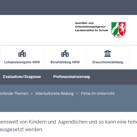
Direkt zum Inhalt
Lehrplannavigator NRW
Berufsbildung NRW
Erwachsenenbildung
Evaluation/Diagnose
Professionalisierung
Untermenü öffnen
Untermenü öffnen
Untermenü öffne
reifende Themen
Interkulturelle Bildung
Filme im Unterricht
ebenswelt von Kindern und Jugendlichen und so kann eine hoh
rausgesetzt werden.