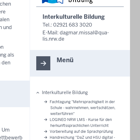
ichen
ere
Interkulturelle Bildung
alen
Tel.: 02921 683 3020
n und
E-Mail:
dagmar.missal@qua-
lis.nrw.de
on
ng als
Menü
n den
Interkulturelle Bildung
Hauptnavigation
Fachtagung "Mehrsprachigkeit in der
Schule - wahrnehmen, wertschätzen,
weiterführen"
LOGINEO NRW LMS - Kurse für den
herkunftssprachlichen Unterricht
. Um
Vorbereitung auf die Sprachprüfung
wettbewerb
Handreichung "DaZ und HSU digital -