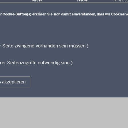
Wir üb
Facht
Qualifiz
 Cookie-Button(s) erklären Sie sich damit einverstanden, dass wir Cookies v
Innova
Weiterbi
Beric
Weiterbi
Elter
r Seite zwingend vorhanden sein müssen.)
KI:EB
rer Seitenzugriffe notwendig sind.)
s akzeptieren
Fußzeile