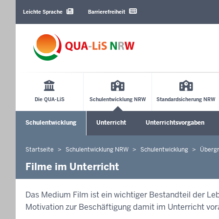
Barrierearme
Sprachen
Leichte Sprache
Barrierefreiheit
Main
Menu
Die QUA-LiS
Schulentwicklung NRW
Standardsicherung NRW
Sekundärmenü
Schulentwicklung
Unterricht
Unterrichtsvorgaben
Untermenü öffnen
Untermenü öffnen
Startseite
Schulentwicklung NRW
Schulentwicklung
Überg
Sie
befinden
Filme im Unterricht
sich
hier
Das Medium Film ist ein wichtiger Bestandteil der L
Motivation zur Beschäftigung damit im Unterricht vo