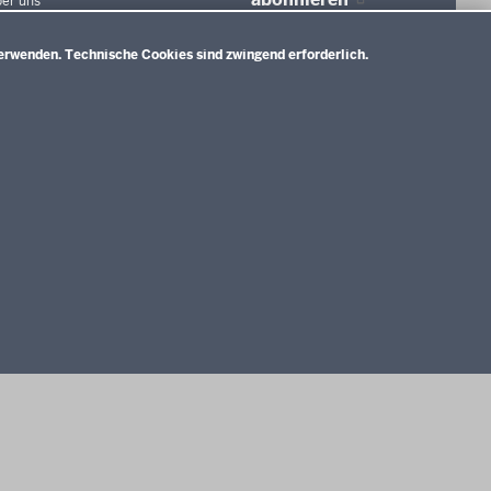
er uns
agungen und
ierungen
erwenden. Technische Cookies sind zwingend erforderlich.
tionen in der
ldung
htswesen
ldung
nMitWirkung NRW
Impressum
Datenschutzerklärung
Meldestelle