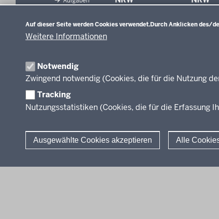
Aufgaben
Datenschutzeinstellungen
Tagungsbetrieb
Schulentwicklung
Auf dieser Seite werden Cookies verwendet.
Durch Anklicken des/der
Unterricht
Veranstaltungen
Weitere Informationen
Unterrichtsvorgaben
Anreise
Evaluation/Diagnose
Professionalisierung
Veröffentlichungen
Notwendig
Organisation
Zwingend notwendig (Cookies, die für die Nutzung de
Leitbild
Tracking
Nutzungsstatistiken (Cookies, die für die Erfassung Ih
Stellenangebote
Über uns
Ausgewählte Cookies akzeptieren
Alle Cookie
© 2026 QUA-LiS