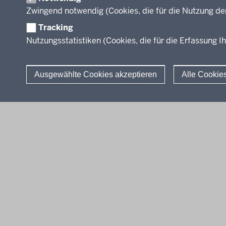
Organisation
Zwingend notwendig (Cookies, die für die Nutzung de
Leitbild
Tracking
Nutzungsstatistiken (Cookies, die für die Erfassung Ih
Stellenangebote
Über uns
Ausgewählte Cookies akzeptieren
Alle Cookie
© 2026 QUA-LiS