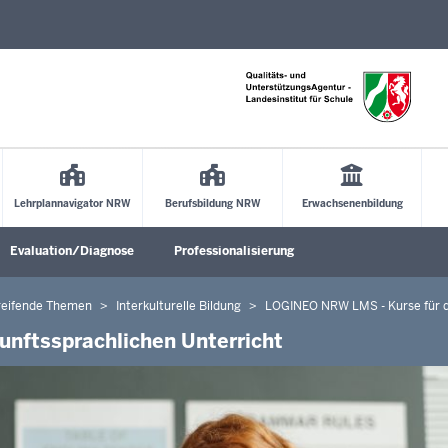
Direkt zum Inhalt
Lehrplannavigator NRW
Berufsbildung NRW
Erwachsenenbildung
Evaluation/Diagnose
Professionalisierung
Untermenü öffnen
Untermenü öffnen
Untermenü öffne
reifende Themen
Interkulturelle Bildung
LOGINEO NRW LMS - Kurse für de
nftssprachlichen Unterricht