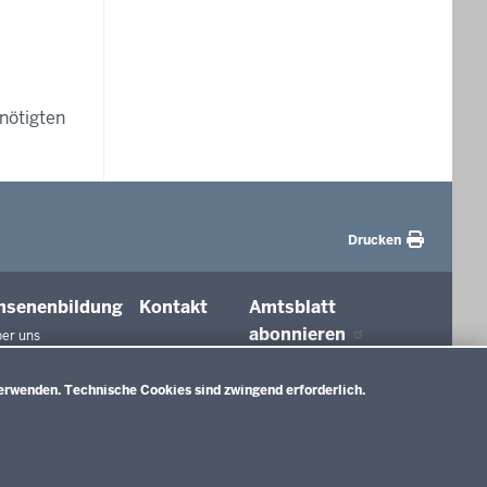
nötigten
Drucken
hsenenbildung
Kontakt
Amtsblatt
abonnieren
er uns
agungen und
ierungen
erwenden. Technische Cookies sind zwingend erforderlich.
tionen in der
ldung
htswesen
ldung