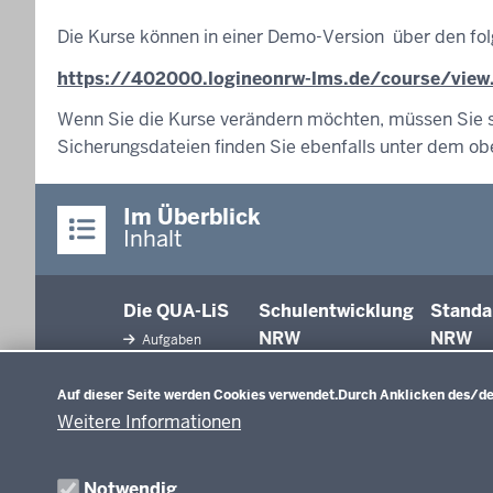
Die Kurse können in einer Demo-Version über den fol
https://402000.logineonrw-lms.de/course/view
Wenn Sie die Kurse verändern möchten, müssen Sie si
Sicherungsdateien finden Sie ebenfalls unter dem o
Im Überblick
Inhalt
Die QUA-LiS
Schulentwicklung
Standa
NRW
NRW
Aufgaben
Datenschutzeinstellungen
Tagungsbetrieb
Schulentwicklung
Auf dieser Seite werden Cookies verwendet.
Durch Anklicken des/der
Unterricht
Veranstaltungen
Weitere Informationen
Unterrichtsvorgaben
Anreise
Evaluation/Diagnose
Professionalisierung
Veröffentlichungen
Notwendig