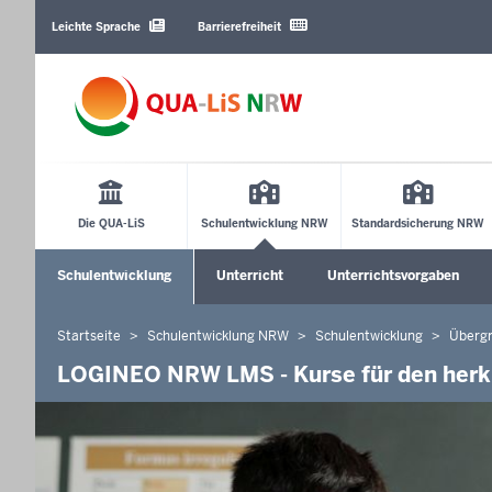
Barrierearme
Sprachen
Leichte Sprache
Barrierefreiheit
Main
Menu
Die QUA-LiS
Schulentwicklung NRW
Standardsicherung NRW
Sekundärmenü
Schulentwicklung
Unterricht
Unterrichtsvorgaben
Untermenü öffnen
Untermenü öffnen
Startseite
Schulentwicklung NRW
Schulentwicklung
Überg
Sie
befinden
LOGINEO NRW LMS - Kurse für den herku
sich
hier