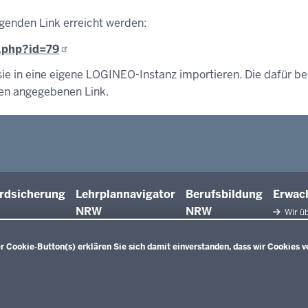
genden Link erreicht werden:
.php?id=79
e in eine eigene LOGINEO-Instanz importieren. Die dafür be
ben angegebenen Link.
rdsicherung
Lehrplannavigator
Berufsbildung
Erwac
NRW
NRW
Wir üb
Facht
Qualifiz
 Cookie-Button(s) erklären Sie sich damit einverstanden, dass wir Cookies v
Innova
Weiterbi
Beric
Weiterbi