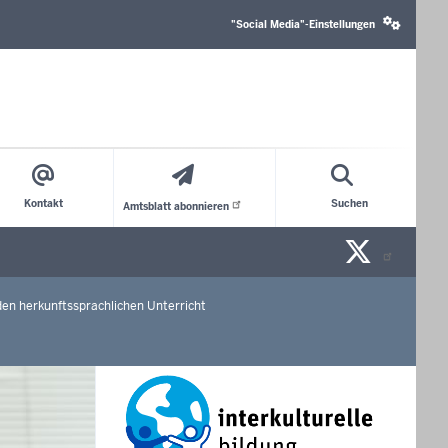
Social
media
"Social Media"-Einstellungen
settings
block
Kontakt
Suchen
Amtsblatt
abonnieren
X/Tw
n
n herkunftssprachlichen Unterricht