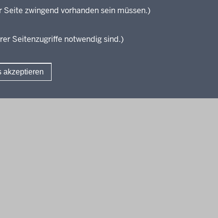
Elter
r Seite zwingend vorhanden sein müssen.)
KI:EB
rer Seitenzugriffe notwendig sind.)
s akzeptieren
Fußzeile