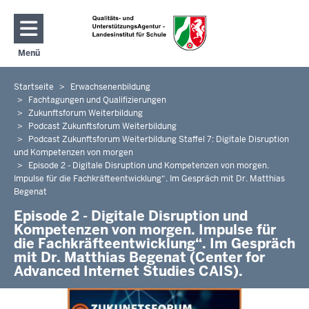
Direkt zum Inhalt
Menü
Navigation aktivieren/deaktivieren: Hauptmenü
Startseite
Erwachsenenbildung
Sie
Fachtagungen und Qualifizierungen
befinden
Zukunftsforum Weiterbildung
sich
Podcast Zukunftsforum Weiterbildung
hier
Podcast Zukunftsforum Weiterbildung Staffel 7: Digitale Disruption
und Kompetenzen von morgen
Episode 2 - Digitale Disruption und Kompetenzen von morgen.
Impulse für die Fachkräfteentwicklung“. Im Gespräch mit Dr. Matthias
Begenat
Episode 2 - Digitale Disruption und
Kompetenzen von morgen. Impulse für
die Fachkräfteentwicklung“. Im Gespräch
mit Dr. Matthias Begenat (Center for
Advanced Internet Studies CAIS).