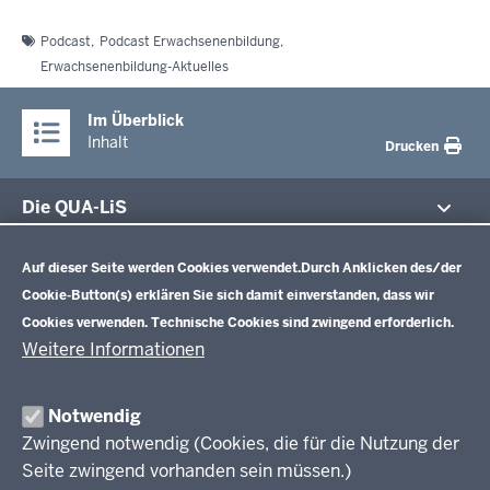
Podcast
Podcast Erwachsenenbildung
Erwachsenenbildung-Aktuelles
Im Überblick
Inhalt
Drucken
Die QUA-LiS
Datenschutzeinstellungen
Aufgaben
Schulentwicklung NRW
Auf dieser Seite werden Cookies verwendet.
Durch Anklicken des/der
Tagungsbetrieb
Cookie-Button(s) erklären Sie sich damit einverstanden, dass wir
Veranstaltungen
Schulentwicklung
Cookies verwenden. Technische Cookies sind zwingend erforderlich.
Standardsicherung NRW
Anreise
Unterricht
Weitere Informationen
Veröffentlichungen
Unterrichtsvorgaben
Lehrplannavigator NRW
Organisation
Evaluation/Diagnose
Notwendig
Leitbild
Professionalisierung
Zwingend notwendig (Cookies, die für die Nutzung der
Stellenangebote
Berufsbildung NRW
Seite zwingend vorhanden sein müssen.)
Über uns