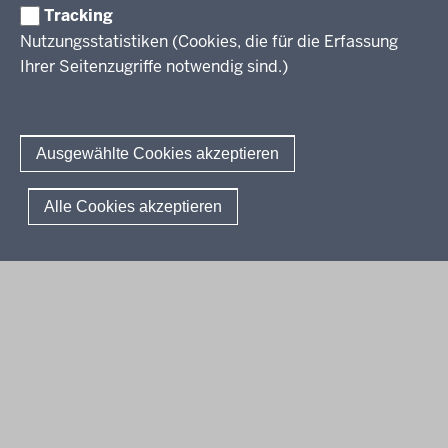
Tracking
Erwachsenenbildung
Nutzungsstatistiken (Cookies, die für die Erfassung
Ihrer Seitenzugriffe notwendig sind.)
Wir über uns
Kontakt
Fachtagungen und Qualifizierungen
Innovationen in der Weiterbildung
Amtsblatt
abonnieren
Berichtswesen Weiterbildung
Ausgewählte Cookies akzeptieren
ElternMitWirkung NRW
KI:EB
© 2026 QUA-LiS
Alle Cookies akzeptieren
Fußzeile
Impressum
Datenschutzerklärung
Meldestelle