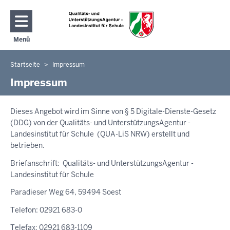
Direkt zum Inhalt
Menü
Navigation aktivieren/deaktivieren: Hauptmenü
Startseite
Impressum
Sie
befinden
Impressum
sich
hier
Dieses Angebot wird im Sinne von § 5 Digitale-Dienste-Gesetz
(DDG) von der Qualitäts- und UnterstützungsAgentur -
Landesinstitut für Schule (QUA-LiS NRW) erstellt und
betrieben.
Briefanschrift: Qualitäts- und UnterstützungsAgentur -
Landesinstitut für Schule
Paradieser Weg 64, 59494 Soest
Telefon: 02921 683-0
Telefax: 02921 683-1109