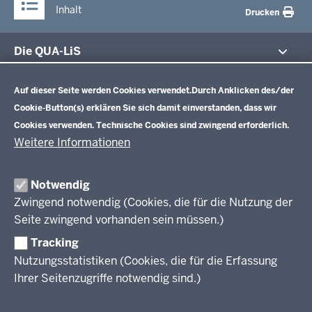
Inhalt
Drucken
Die QUA-LiS
Datenschutzeinstellungen
Aufgaben
Schulentwicklung NRW
Auf dieser Seite werden Cookies verwendet.
Durch Anklicken des/der
Tagungsbetrieb
Cookie-Button(s) erklären Sie sich damit einverstanden, dass wir
Veranstaltungen
Schulentwicklung
Cookies verwenden. Technische Cookies sind zwingend erforderlich.
Standardsicherung NRW
Anreise
Unterricht
Weitere Informationen
Veröffentlichungen
Unterrichtsvorgaben
Lehrplannavigator NRW
Organisation
Evaluation/Diagnose
Notwendig
Leitbild
Professionalisierung
Zwingend notwendig (Cookies, die für die Nutzung der
Stellenangebote
Berufsbildung NRW
Seite zwingend vorhanden sein müssen.)
Über uns
Tracking
Erwachsenenbildung
Nutzungsstatistiken (Cookies, die für die Erfassung
Ihrer Seitenzugriffe notwendig sind.)
Wir über uns
Kontakt
Fachtagungen und Qualifizierungen