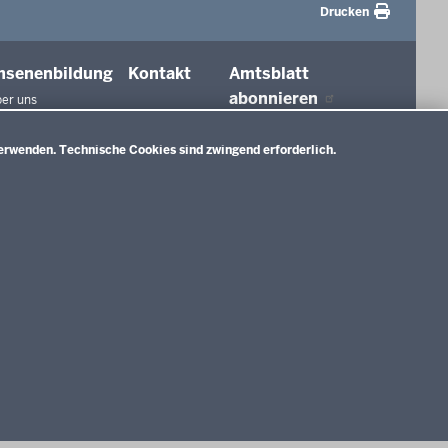
Drucken
hsenenbildung
Kontakt
Amtsblatt
abonnieren
er uns
agungen und
ierungen
erwenden. Technische Cookies sind zwingend erforderlich.
tionen in der
ldung
htswesen
ldung
nMitWirkung NRW
Impressum
Datenschutzerklärung
Meldestelle