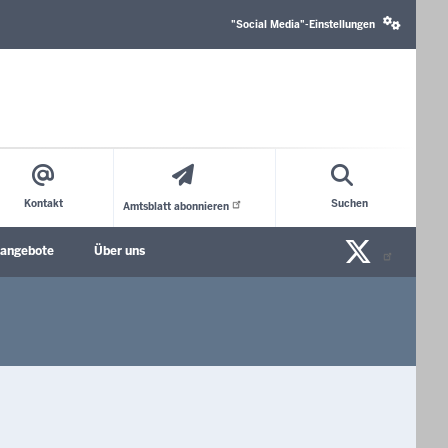
Social
media
"Social Media"-Einstellungen
settings
block
Kontakt
Suchen
Amtsblatt
abonnieren
X/Tw
nangebote
Über uns