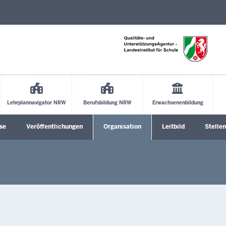
Direkt zum Inhalt
Lehrplannavigator NRW
Berufsbildung NRW
Erwachsenenbildung
se
Veröffentlichungen
Organisation
Leitbild
Stelle
Untermenü öffnen
Untermenü öffnen