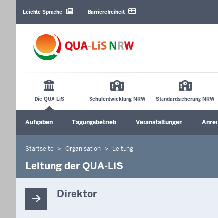
Barrierearme
Sprachen
Leichte Sprache
Barrierefreiheit
Main
Menu
Die QUA-LiS
Schulentwicklung NRW
Standardsicherung NRW
Sekundärmenü
Aufgaben
Tagungsbetrieb
Veranstaltungen
Anrei
Untermenü öffnen
Startseite
Organisation
Leitung
Sie
befinden
Leitung der QUA-LiS
sich
hier
Direktor