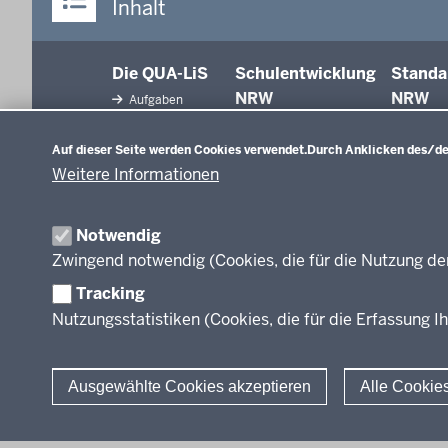
Inhalt
Die QUA-LiS
Schulentwicklung
Standa
NRW
NRW
Aufgaben
Datenschutzeinstellungen
Tagungsbetrieb
Schulentwicklung
Auf dieser Seite werden Cookies verwendet.
Durch Anklicken des/der
Unterricht
Veranstaltungen
Weitere Informationen
Unterrichtsvorgaben
Anreise
Evaluation/Diagnose
Professionalisierung
Veröffentlichungen
Notwendig
Organisation
Zwingend notwendig (Cookies, die für die Nutzung de
Leitbild
Tracking
Nutzungsstatistiken (Cookies, die für die Erfassung Ih
Stellenangebote
Über uns
Ausgewählte Cookies akzeptieren
Alle Cookie
© 2026 QUA-LiS