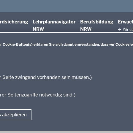
rdsicherung
Lehrplannavigator
Berufsbildung
Erwac
NRW
NRW
Wir üb
Facht
Qualifiz
 Cookie-Button(s) erklären Sie sich damit einverstanden, dass wir Cookies v
Innova
Weiterbi
Beric
Weiterbi
Elter
r Seite zwingend vorhanden sein müssen.)
KI:EB
rer Seitenzugriffe notwendig sind.)
s akzeptieren
Fußzeile