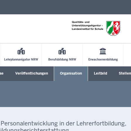
Direkt zum Inhalt
Lehrplannavigator NRW
Berufsbildung NRW
Erwachsenenbildung
se
Veröffentlichungen
Organisation
Leitbild
Stelle
Untermenü öffnen
Untermenü öffnen
Personalentwicklung in der Lehrerfortbildung,
bildungsberichterstattung