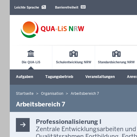
Barrierearme
Sprachen
Leichte Sprache
Barrierefreiheit
Main
Menu
Die QUA-LiS
Schulentwicklung NRW
Standardsicherung NRW
Sekundärmenü
Aufgaben
Tagungsbetrieb
Veranstaltungen
Anrei
Untermenü öffnen
Startseite
Organisation
Arbeitsbereich 7
Sie
befinden
Arbeitsbereich 7
sich
hier
Professionalisierung I
Zentrale Entwicklungsarbeiten und 
Qualitätsrahmen Fortbildung, Fort