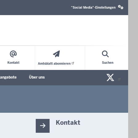
Social
media
"Social Media"-Einstellungen
settings
block
Kontakt
Suchen
Amtsblatt
abonnieren
X/Tw
nangebote
Über uns
Kontakt