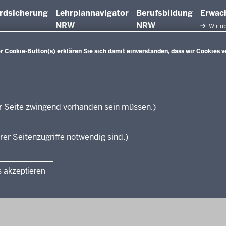
rdsicherung
Lehrplannavigator
Berufsbildung
Erwac
NRW
NRW
Wir üb
Facht
Qualifiz
 Cookie-Button(s) erklären Sie sich damit einverstanden, dass wir Cookies v
Innova
Weiterbi
Beric
Weiterbi
Elter
r Seite zwingend vorhanden sein müssen.)
KI:EB
rer Seitenzugriffe notwendig sind.)
s akzeptieren
Fußzeile