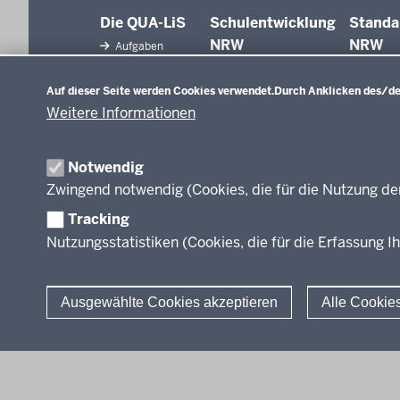
Die QUA-LiS
Schulentwicklung
Standa
NRW
NRW
Aufgaben
Datenschutzeinstellungen
Tagungsbetrieb
Schulentwicklung
Auf dieser Seite werden Cookies verwendet.
Durch Anklicken des/der
Unterricht
Veranstaltungen
Weitere Informationen
Unterrichtsvorgaben
Anreise
Evaluation/Diagnose
Professionalisierung
Veröffentlichungen
Notwendig
Organisation
Zwingend notwendig (Cookies, die für die Nutzung de
Leitbild
Tracking
Nutzungsstatistiken (Cookies, die für die Erfassung Ih
Stellenangebote
Über uns
Ausgewählte Cookies akzeptieren
Alle Cookie
© 2026 QUA-LiS