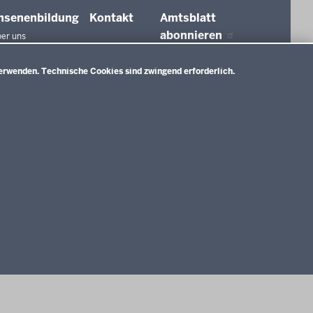
hsenenbildung
Kontakt
Amtsblatt
abonnieren
er uns
agungen und
ierungen
erwenden. Technische Cookies sind zwingend erforderlich.
tionen in der
ldung
htswesen
ldung
nMitWirkung NRW
Impressum
Datenschutzerklärung
Meldestelle