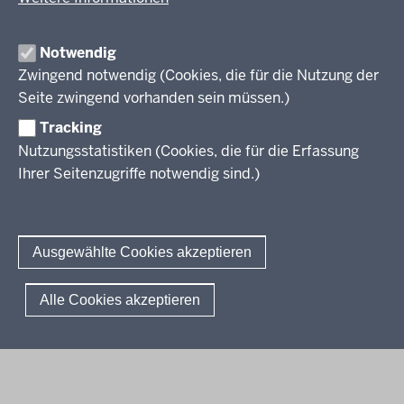
Veröffentlichungen
Unterrichtsvorgaben
Lehrplannavigator NRW
Organisation
Evaluation/Diagnose
Notwendig
Leitbild
Professionalisierung
Zwingend notwendig (Cookies, die für die Nutzung der
Stellenangebote
Berufsbildung NRW
Seite zwingend vorhanden sein müssen.)
Über uns
Tracking
Erwachsenenbildung
Nutzungsstatistiken (Cookies, die für die Erfassung
Ihrer Seitenzugriffe notwendig sind.)
Wir über uns
Kontakt
Fachtagungen und Qualifizierungen
Innovationen in der Weiterbildung
Amtsblatt
abonnieren
Berichtswesen Weiterbildung
Ausgewählte Cookies akzeptieren
ElternMitWirkung NRW
KI:EB
© 2026 QUA-LiS
Alle Cookies akzeptieren
Fußzeile
Impressum
Datenschutzerklärung
Meldestelle