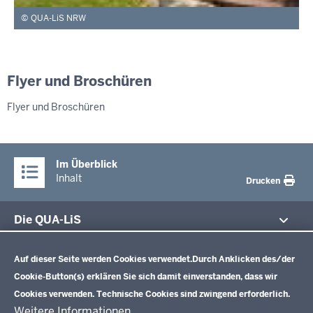
QUA-LiS NRW
Flyer und Broschüren
Flyer und Broschüren
Im Überblick
Inhalt
Drucken
Die QUA-LiS
Datenschutzeinstellungen
Aufgaben
Schulentwicklung NRW
Auf dieser Seite werden Cookies verwendet.
Durch Anklicken des/der
Tagungsbetrieb
Cookie-Button(s) erklären Sie sich damit einverstanden, dass wir
Veranstaltungen
Schulentwicklung
Cookies verwenden. Technische Cookies sind zwingend erforderlich.
Standardsicherung NRW
Anreise
Unterricht
Weitere Informationen