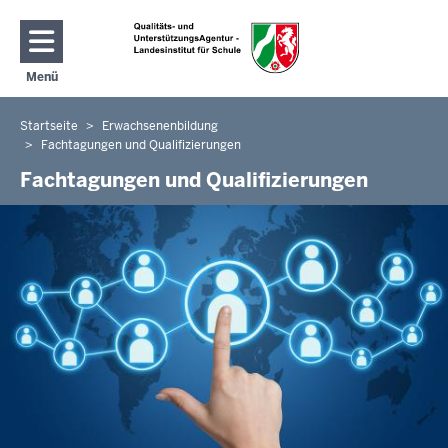
Direkt zum Inhalt
Menü
Navigation aktivieren/deaktivieren: Hauptmenü
Startseite
Erwachsenenbildung
Sie
Fachtagungen und Qualifizierungen
befinden
Fachtagungen und Qualifizierungen
sich
hier