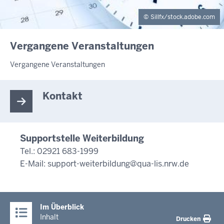
Sillfx/stock.adobe.com
INHALTSSEITE
Vergangene Veranstaltungen
Vergangene Veranstaltungen
Kontakt
Supportstelle Weiterbildung
Tel.: 02921 683-1999
E-Mail:
support-weiterbildung@qua-lis.nrw.de
Im Überblick
Inhalt
Drucken