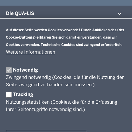
Die QUA-LiS
Datenschutzeinstellungen
Aufgaben
Schulentwicklung NRW
Auf dieser Seite werden Cookies verwendet.
Durch Anklicken des/der
Tagungsbetrieb
Cookie-Button(s) erklären Sie sich damit einverstanden, dass wir
Veranstaltungen
Schulentwicklung
Cookies verwenden. Technische Cookies sind zwingend erforderlich.
Standardsicherung NRW
Anreise
Unterricht
Weitere Informationen
Veröffentlichungen
Unterrichtsvorgaben
Lehrplannavigator NRW
Organisation
Evaluation/Diagnose
Notwendig
Leitbild
Professionalisierung
Zwingend notwendig (Cookies, die für die Nutzung der
Stellenangebote
Berufsbildung NRW
Seite zwingend vorhanden sein müssen.)
Über uns
Tracking
Erwachsenenbildung
Nutzungsstatistiken (Cookies, die für die Erfassung
Ihrer Seitenzugriffe notwendig sind.)
Wir über uns
Kontakt
Fachtagungen und Qualifizierungen
Innovationen in der Weiterbildung
Amtsblatt
abonnieren