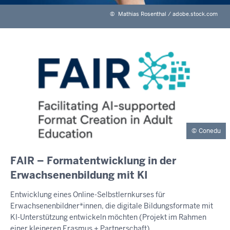
©
Mathias Rosenthal / adobe.stock.com
Conedu
INHALTSSEITE
FAIR – Formatentwicklung in der
Erwachsenenbildung mit KI
Entwicklung eines Online-Selbstlernkurses für
Erwachsenenbildner*innen, die digitale Bildungsformate mit
KI-Unterstützung entwickeln möchten (Projekt im Rahmen
einer kleineren Erasmus + Partnerschaft)