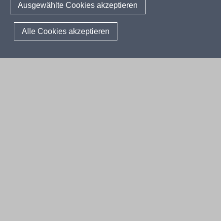
Berichtswesen Weiterbildung
Ausgewählte Cookies akzeptieren
ElternMitWirkung NRW
KI:EB
© 2026 QUA-LiS
Alle Cookies akzeptieren
Fußzeile
Impressum
Datenschutzerklärung
Meldestelle