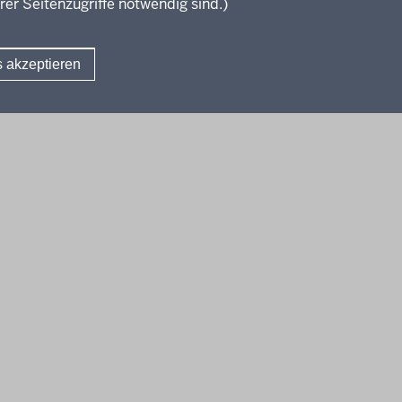
rer Seitenzugriffe notwendig sind.)
s akzeptieren
Fußzeile