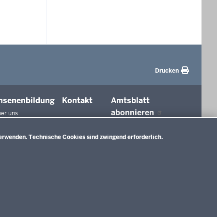
Drucken
hsenenbildung
Kontakt
Amtsblatt
abonnieren
er uns
agungen und
ierungen
erwenden. Technische Cookies sind zwingend erforderlich.
tionen in der
ldung
htswesen
ldung
nMitWirkung NRW