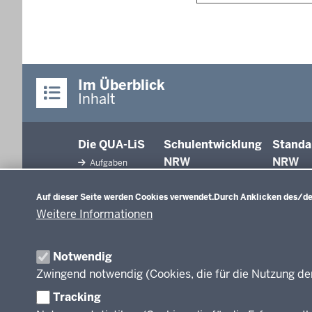
Im Überblick
Inhalt
Die QUA-LiS
Schulentwicklung
Standa
NRW
NRW
Aufgaben
Datenschutzeinstellungen
Tagungsbetrieb
Schulentwicklung
Auf dieser Seite werden Cookies verwendet.
Durch Anklicken des/der
Unterricht
Veranstaltungen
Weitere Informationen
Unterrichtsvorgaben
Anreise
Evaluation/Diagnose
Professionalisierung
Veröffentlichungen
Notwendig
Organisation
Zwingend notwendig (Cookies, die für die Nutzung de
Leitbild
Tracking