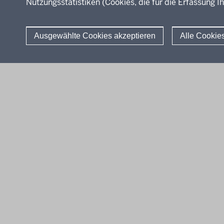
Nutzungsstatistiken (Cookies, die für die Erfassung Ih
Stellenangebote
Über uns
Ausgewählte Cookies akzeptieren
Alle Cookie
© 2026 QUA-LiS