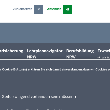
Zurücksetzen
Absenden
rdsicherung
Lehrplannavigator
Berufsbildung
Erwac
NRW
NRW
Wir üb
Facht
Qualifiz
 Cookie-Button(s) erklären Sie sich damit einverstanden, dass wir Cookies v
Innova
Weiterbi
Beric
Weiterbi
Elter
r Seite zwingend vorhanden sein müssen.)
KI:EB