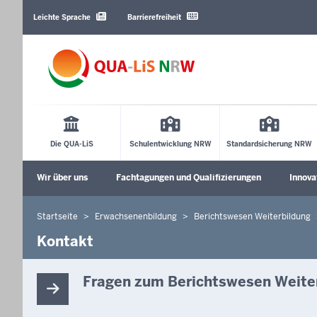
Barrierearme
Sprachen
Leichte Sprache
Barrierefreiheit
Main
Menu
Die QUA-LiS
Schulentwicklung NRW
Standardsicherung NRW
Sekundärmenü
Wir über uns
Fachtagungen und Qualifizierungen
Innova
Unterm
Startseite
Erwachsenenbildung
Berichtswesen Weiterbildung
Sie
befinden
Kontakt
sich
hier
Fragen zum Berichtswesen Weite