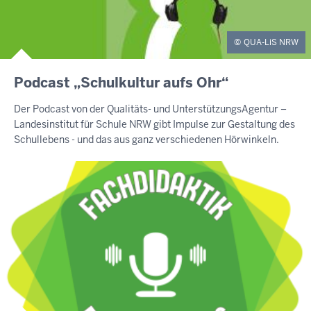
QUA-LiS NRW
Podcast „Schulkultur aufs Ohr“
Der Podcast von der Qualitäts- und UnterstützungsAgentur –
Landesinstitut für Schule NRW gibt Impulse zur Gestaltung des
Schullebens - und das aus ganz verschiedenen Hörwinkeln.