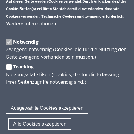
Schulentwicklung NRW
Auf dieser Seite werden Cookies verwendet.
Durch Anklicken des/der
Tagungsbetrieb
Cookie-Button(s) erklären Sie sich damit einverstanden, dass wir
Veranstaltungen
Schulentwicklung
Cookies verwenden. Technische Cookies sind zwingend erforderlich.
Standardsicherung NRW
Anreise
Unterricht
Weitere Informationen
Veröffentlichungen
Unterrichtsvorgaben
Lehrplannavigator NRW
Organisation
Evaluation/Diagnose
Notwendig
Leitbild
Professionalisierung
Zwingend notwendig (Cookies, die für die Nutzung der
Stellenangebote
Berufsbildung NRW
Seite zwingend vorhanden sein müssen.)
Über uns
Tracking
Erwachsenenbildung
Nutzungsstatistiken (Cookies, die für die Erfassung
Ihrer Seitenzugriffe notwendig sind.)
Wir über uns
Kontakt
Fachtagungen und Qualifizierungen
Innovationen in der Weiterbildung
Amtsblatt
abonnieren
Berichtswesen Weiterbildung
Ausgewählte Cookies akzeptieren
ElternMitWirkung NRW
KI:EB
© 2026 QUA-LiS
Alle Cookies akzeptieren
Fußzeile
Impressum
Datenschutzerklärung
Meldestelle