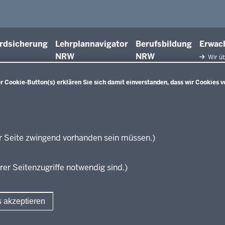
rdsicherung
Lehrplannavigator
Berufsbildung
Erwac
NRW
NRW
Wir üb
Facht
Qualifiz
 Cookie-Button(s) erklären Sie sich damit einverstanden, dass wir Cookies v
Innova
Weiterbi
Beric
Weiterbi
Elter
r Seite zwingend vorhanden sein müssen.)
KI:EB
rer Seitenzugriffe notwendig sind.)
s akzeptieren
Fußzeile