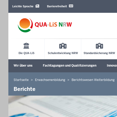
Barrierearme
Sprachen
Leichte Sprache
Barrierefreiheit
Main
Menu
Die QUA-LiS
Schulentwicklung NRW
Standardsicherung NRW
Sekundärmenü
Wir über uns
Fachtagungen und Qualifizierungen
Innova
Unterm
Startseite
Erwachsenenbildung
Berichtswesen Weiterbildung
Sie
befinden
Berichte
sich
hier