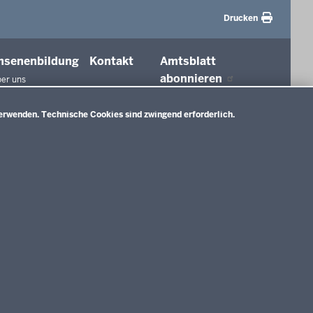
Drucken
hsenenbildung
Kontakt
Amtsblatt
abonnieren
er uns
agungen und
ierungen
erwenden. Technische Cookies sind zwingend erforderlich.
tionen in der
ldung
htswesen
ldung
nMitWirkung NRW
Impressum
Datenschutzerklärung
Meldestelle