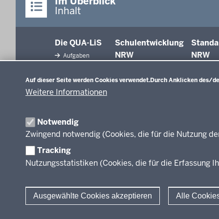
Im Überblick
Inhalt
Die QUA-LiS
Schulentwicklung
Standa
NRW
NRW
Aufgaben
Datenschutzeinstellungen
Tagungsbetrieb
Schulentwicklung
Auf dieser Seite werden Cookies verwendet.
Durch Anklicken des/der
Unterricht
Veranstaltungen
Weitere Informationen
Unterrichtsvorgaben
Anreise
Evaluation/Diagnose
Professionalisierung
Veröffentlichungen
Notwendig
Organisation
Zwingend notwendig (Cookies, die für die Nutzung de
Leitbild
Tracking
Nutzungsstatistiken (Cookies, die für die Erfassung Ih
Stellenangebote
Über uns
Ausgewählte Cookies akzeptieren
Alle Cookie
© 2026 QUA-LiS