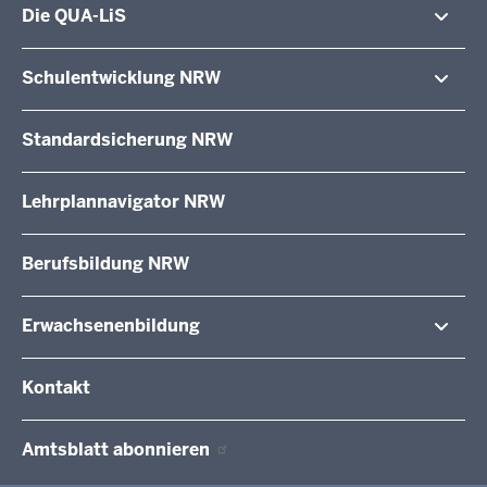
Die QUA-LiS
Aufgaben
Schulentwicklung NRW
Tagungsbetrieb
Veranstaltungen
Schulentwicklung
Standardsicherung NRW
Anreise
Unterricht
Veröffentlichungen
Unterrichtsvorgaben
Lehrplannavigator NRW
Organisation
Evaluation/Diagnose
Leitbild
Professionalisierung
Stellenangebote
Berufsbildung NRW
Über uns
Erwachsenenbildung
Wir über uns
Kontakt
Fachtagungen und Qualifizierungen
Innovationen in der Weiterbildung
Amtsblatt
abonnieren
Berichtswesen Weiterbildung
ElternMitWirkung NRW