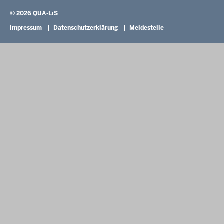
KI:EB
© 2026 QUA-LiS
Fußzeile
Impressum
Datenschutzerklärung
Meldestelle