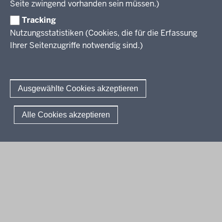
Seite zwingend vorhanden sein müssen.)
Über uns
Tracking
Erwachsenenbildung
Nutzungsstatistiken (Cookies, die für die Erfassung
Ihrer Seitenzugriffe notwendig sind.)
Wir über uns
Kontakt
Fachtagungen und Qualifizierungen
Innovationen in der Weiterbildung
Amtsblatt
abonnieren
Berichtswesen Weiterbildung
Ausgewählte Cookies akzeptieren
ElternMitWirkung NRW
KI:EB
© 2026 QUA-LiS
Alle Cookies akzeptieren
Fußzeile
Impressum
Datenschutzerklärung
Meldestelle