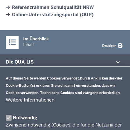
Referenzrahmen Schulqualität NRW
Online-Unterstützungsportal (OUP)
Im Überblick
Inhalt
Drucken
Die QUA-LiS
Datenschutzeinstellungen
Aufgaben
Schulentwicklung NRW
Auf dieser Seite werden Cookies verwendet.
Durch Anklicken des/der
Tagungsbetrieb
Cookie-Button(s) erklären Sie sich damit einverstanden, dass wir
Veranstaltungen
Schulentwicklung
Cookies verwenden. Technische Cookies sind zwingend erforderlich.
Standardsicherung NRW
Anreise
Unterricht
Weitere Informationen
Veröffentlichungen
Unterrichtsvorgaben
Lehrplannavigator NRW
Organisation
Evaluation/Diagnose
Notwendig
Leitbild
Professionalisierung
Zwingend notwendig (Cookies, die für die Nutzung der
Stellenangebote
Berufsbildung NRW